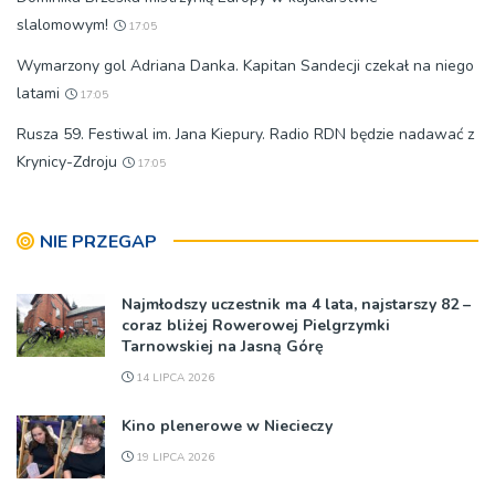
slalomowym!
17:05
Wymarzony gol Adriana Danka. Kapitan Sandecji czekał na niego
latami
17:05
Rusza 59. Festiwal im. Jana Kiepury. Radio RDN będzie nadawać z
Krynicy-Zdroju
17:05
NIE PRZEGAP
Najmłodszy uczestnik ma 4 lata, najstarszy 82 –
coraz bliżej Rowerowej Pielgrzymki
Tarnowskiej na Jasną Górę
14 LIPCA 2026
Kino plenerowe w Niecieczy
19 LIPCA 2026