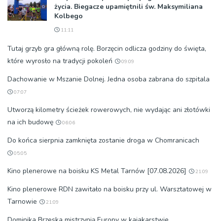
życia. Biegacze upamiętnili św. Maksymiliana
Kolbego
11:11
Tutaj grzyb gra główną rolę. Borzęcin odlicza godziny do święta,
które wyrosło na tradycji pokoleń
09:09
Dachowanie w Mszanie Dolnej. Jedna osoba zabrana do szpitala
07:07
Utworzą kilometry ścieżek rowerowych, nie wydając ani złotówki
na ich budowę
06:06
Do końca sierpnia zamknięta zostanie droga w Chomranicach
05:05
Kino plenerowe na boisku KS Metal Tarnów [07.08.2026]
21:09
Kino plenerowe RDN zawitało na boisku przy ul. Warsztatowej w
Tarnowie
21:09
Dominika Brzeska mistrzynią Europy w kajakarstwie