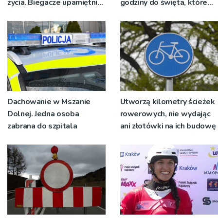
życia. Biegacze upamiętnili
godziny do święta, które
św. Maksymiliana Kolbego
wyrosło na tradycji
pokoleń
Dachowanie w Mszanie
Utworzą kilometry ścieżek
Dolnej. Jedna osoba
rowerowych, nie wydając
zabrana do szpitala
ani złotówki na ich budowę