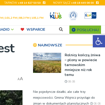
TARNÓW
+48 14 627 50 50
NOWY SĄCZ
+48 18 449 06 00
FM | 101,2 FM | 88,3 FM | 105,1 FM
RADIO
WSPARCIE
POSŁUCHAJ
Ot
est
NAJNOWSZE
Rolnicy kończą żniwa
– plony w powiecie
tarnowskim
mniejsze niż rok
temu
A
A
08:08
Nie pojedyncze działki, ale całe trzy
miejscowości. Gmina Wojnicz przystąpi do
zmian w dokumentach planistycznych
08:08