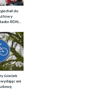
yjechał do
Kultowy
 Radio RDN
am na żywo
ry ścieżek
wydając ani
 budowę