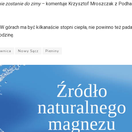
wnie zostanie do zimy
– komentuje Krzysztof Mroszczak z Podhal
górach ma być kilkanaście stopni ciepła, nie powinno też pad
odzinę.
awnica
Nowy Sącz
Pieniny