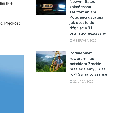
Nowym Sączu
ańskiej
zakończona
zatrzymaniem.
Policjanci ustalają
jak doszło do
ać. Prędkość
dźgnięcia 31-
letniego mężczyzny
6 SIERPNIA 2026
Podniebnym
rowerem nad
potokiem Złockie
przejedziemy już za
rok? Są na to szanse
22 LIPCA 2026