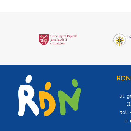
RDN
ul. 
3
tel.
e-