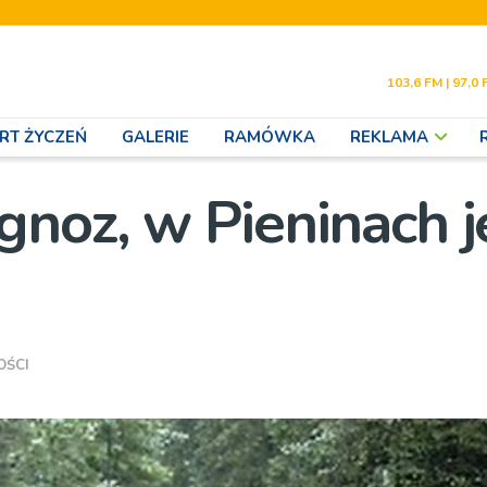
103,6 FM | 97,0 
RT ŻYCZEŃ
GALERIE
RAMÓWKA
REKLAMA
noz, w Pieninach j
OŚCI