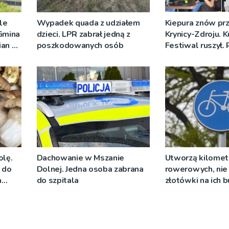
ale
Wypadek quada z udziałem
Kiepura znów prz
 Gmina
dzieci. LPR zabrał jedną z
Krynicy-Zdroju. 
ian w
poszkodowanych osób
Festiwal ruszył.
nych
nadawało progr
[ZDJĘCIA]
olę.
Dachowanie w Mszanie
Utworzą kilomet
y do
Dolnej. Jedna osoba zabrana
rowerowych, nie 
a
do szpitala
złotówki na ich