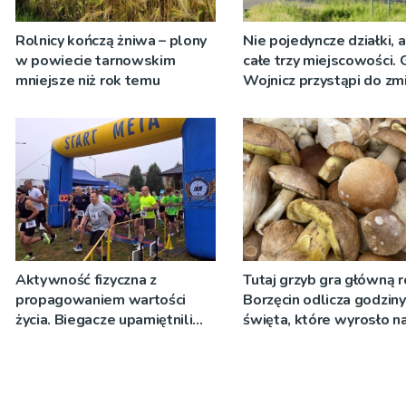
Rolnicy kończą żniwa – plony
Nie pojedyncze działki, 
w powiecie tarnowskim
całe trzy miejscowości.
mniejsze niż rok temu
Wojnicz przystąpi do zm
dokumentach planistycz
Aktywność fizyczna z
Tutaj grzyb gra główną r
propagowaniem wartości
Borzęcin odlicza godzin
życia. Biegacze upamiętnili
święta, które wyrosło n
św. Maksymiliana Kolbego
tradycji pokoleń