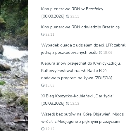
Kino plenerowe RDN w Brzeźnicy
[08.08.2026]
23:11
Kino plenerowe RDN odwiedziło Brzeźnicę
23:11
Wypadek quada z udziałem dzieci. LPR zabrał
jedną z poszkodowanych osób
18:06
Kiepura znów przyjechał do Krynicy-Zdroju.
Kultowy Festiwal ruszył. Radio RDN
nadawało program na żywo [ZDJĘCIA]
15:03
XI Bieg Koszycko-Kolbiański „Dar życia”
[08.08.2026]
12:12
Wszedł bez butów na Górę Objawień. Młodzi
wrócili z Medjugorie z pięknymi przeżyciami
12:12