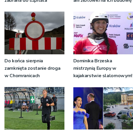
zabrana do szpitala
ani złotówki na ich budowę
Do końca sierpnia
Dominika Brzeska
zamknięta zostanie droga
mistrzynią Europy w
w Chomranicach
kajakarstwie slalomowym!