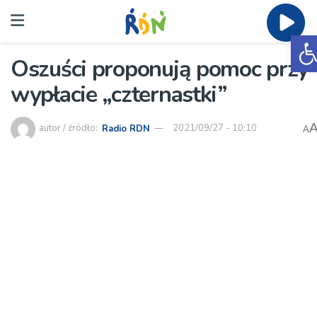
O
Oszuści proponują pomoc przy
wypłacie „czternastki”
autor / źródło:
Radio RDN
2021/09/27 - 10:10
A