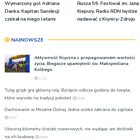
Wymarzony gol Adriana
Rusza 59. Festiwal im. Jana
Danka. Kapitan Sandecji
Kiepury. Radio RDN będzie
czekał na niego latami
nadawać z Krynicy-Zdroju
NAJNOWSZE
Aktywność fizyczna z propagowaniem wartości
życia. Biegacze upamiętnili św. Maksymiliana
Kolbego
11:11
Tutaj grzyb gra główną rolę. Borzęcin odlicza godziny do święta,
które wyrosło na tradycji pokoleń
09:09
Dachowanie w Mszanie Dolnej. Jedna osoba zabrana do szpitala
07:07
Utworzą kilometry ścieżek rowerowych, nie wydając ani złotówki
na ich budowę
06:06