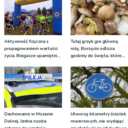
Aktywność fizyczna z
Tutaj grzyb gra główną
propagowaniem wartości
rolę. Borzęcin odlicza
życia. Biegacze upamiętnili
godziny do święta, które
św. Maksymiliana Kolbego
wyrosło na tradycji
pokoleń
Dachowanie w Mszanie
Utworzą kilometry ścieżek
Dolnej. Jedna osoba
rowerowych, nie wydając