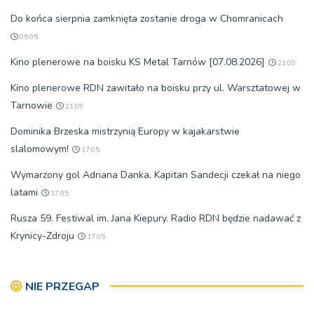
Do końca sierpnia zamknięta zostanie droga w Chomranicach
05:05
Kino plenerowe na boisku KS Metal Tarnów [07.08.2026]
21:09
Kino plenerowe RDN zawitało na boisku przy ul. Warsztatowej w
Tarnowie
21:09
Dominika Brzeska mistrzynią Europy w kajakarstwie
slalomowym!
17:05
Wymarzony gol Adriana Danka. Kapitan Sandecji czekał na niego
latami
17:05
Rusza 59. Festiwal im. Jana Kiepury. Radio RDN będzie nadawać z
Krynicy-Zdroju
17:05
NIE PRZEGAP