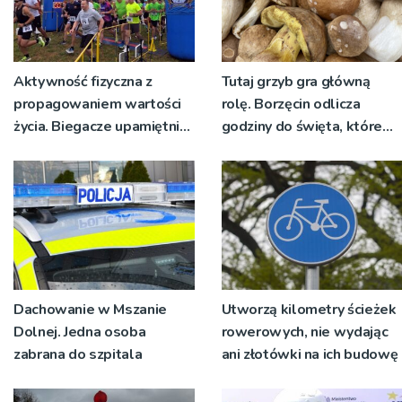
Aktywność fizyczna z
Tutaj grzyb gra główną
propagowaniem wartości
rolę. Borzęcin odlicza
życia. Biegacze upamiętnili
godziny do święta, które
św. Maksymiliana Kolbego
wyrosło na tradycji
pokoleń
Dachowanie w Mszanie
Utworzą kilometry ścieżek
Dolnej. Jedna osoba
rowerowych, nie wydając
zabrana do szpitala
ani złotówki na ich budowę