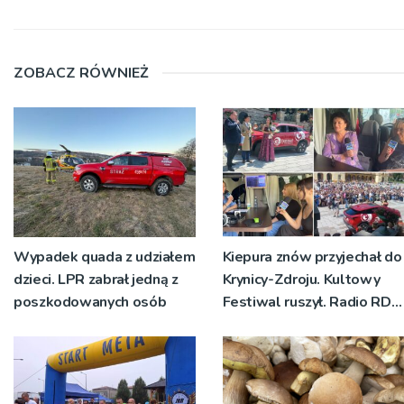
ZOBACZ RÓWNIEŻ
Wypadek quada z udziałem
Kiepura znów przyjechał do
dzieci. LPR zabrał jedną z
Krynicy-Zdroju. Kultowy
poszkodowanych osób
Festiwal ruszył. Radio RDN
nadawało program na
żywo [ZDJĘCIA]