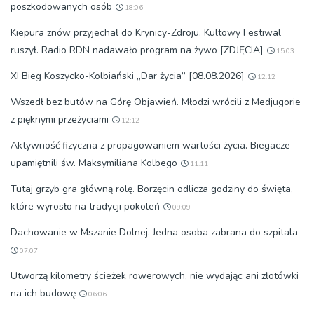
poszkodowanych osób
18:06
Kiepura znów przyjechał do Krynicy-Zdroju. Kultowy Festiwal
ruszył. Radio RDN nadawało program na żywo [ZDJĘCIA]
15:03
XI Bieg Koszycko-Kolbiański „Dar życia” [08.08.2026]
12:12
Wszedł bez butów na Górę Objawień. Młodzi wrócili z Medjugorie
z pięknymi przeżyciami
12:12
Aktywność fizyczna z propagowaniem wartości życia. Biegacze
upamiętnili św. Maksymiliana Kolbego
11:11
Tutaj grzyb gra główną rolę. Borzęcin odlicza godziny do święta,
które wyrosło na tradycji pokoleń
09:09
Dachowanie w Mszanie Dolnej. Jedna osoba zabrana do szpitala
07:07
Utworzą kilometry ścieżek rowerowych, nie wydając ani złotówki
na ich budowę
06:06