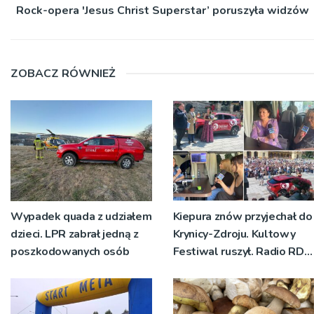
Rock-opera 'Jesus Christ Superstar’ poruszyła widzów
ZOBACZ RÓWNIEŻ
Wypadek quada z udziałem
Kiepura znów przyjechał do
dzieci. LPR zabrał jedną z
Krynicy-Zdroju. Kultowy
poszkodowanych osób
Festiwal ruszył. Radio RDN
nadawało program na
żywo [ZDJĘCIA]