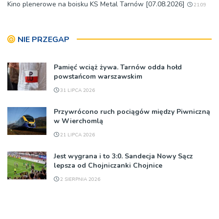
Kino plenerowe na boisku KS Metal Tarnów [07.08.2026]
21:09
NIE PRZEGAP
Pamięć wciąż żywa. Tarnów odda hołd
powstańcom warszawskim
31 LIPCA 2026
Przywrócono ruch pociągów między Piwniczną
w Wierchomlą
21 LIPCA 2026
Jest wygrana i to 3:0. Sandecja Nowy Sącz
lepsza od Chojniczanki Chojnice
2 SIERPNIA 2026