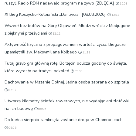
ruszył. Radio RDN nadawało program na żywo [ZDJĘCIA]
15:03
XI Bieg Koszycko-Kolbiański „Dar życia” [08.08.2026]
12:12
Wszedł bez butów na Górę Objawień. Młodzi wrócili z Medjugorie
z pięknymi przeżyciami
12:12
Aktywność fizyczna z propagowaniem wartości życia. Biegacze
upamiętnili św. Maksymiliana Kolbego
11:11
Tutaj grzyb gra główną rolę. Borzęcin odlicza godziny do święta,
które wyrosło na tradycji pokoleń
09:09
Dachowanie w Mszanie Dolnej. Jedna osoba zabrana do szpitala
07:07
Utworzą kilometry ścieżek rowerowych, nie wydając ani złotówki
na ich budowę
06:06
Do końca sierpnia zamknięta zostanie droga w Chomranicach
05:05