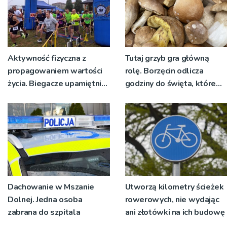
Aktywność fizyczna z
Tutaj grzyb gra główną
propagowaniem wartości
rolę. Borzęcin odlicza
życia. Biegacze upamiętnili
godziny do święta, które
św. Maksymiliana Kolbego
wyrosło na tradycji
pokoleń
Dachowanie w Mszanie
Utworzą kilometry ścieżek
Dolnej. Jedna osoba
rowerowych, nie wydając
zabrana do szpitala
ani złotówki na ich budowę