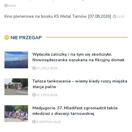
05:05
Kino plenerowe na boisku KS Metal Tarnów [07.08.2026]
21:09
NIE PRZEGAP
Wpłaciła zaliczkę i na tym się skończyło.
Nowosądeczanka oszukana na fikcyjny domek
27 LIPCA 2026
Tańsze tankowanie – wiemy kiedy ruszy miejska
stacja paliw
31 LIPCA 2026
Medjugorie. 37. Mladifest zgromadził także
młodzież z diecezji tarnowskiej
6 SIERPNIA 2026