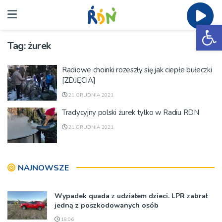
Ot
Tag:
żurek
Radiowe choinki rozeszły się jak ciepłe bułeczki
[ZDJĘCIA]
21 GRUDNIA 2021
Tradycyjny polski żurek tylko w Radiu RDN
21 GRUDNIA 2021
NAJNOWSZE
Wypadek quada z udziałem dzieci. LPR zabrał
jedną z poszkodowanych osób
18:06