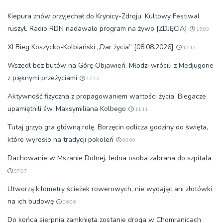
Kiepura znów przyjechał do Krynicy-Zdroju. Kultowy Festiwal
ruszył. Radio RDN nadawało program na żywo [ZDJĘCIA]
15:03
XI Bieg Koszycko-Kolbiański „Dar życia” [08.08.2026]
12:12
Wszedł bez butów na Górę Objawień. Młodzi wrócili z Medjugorie
z pięknymi przeżyciami
12:12
Aktywność fizyczna z propagowaniem wartości życia. Biegacze
upamiętnili św. Maksymiliana Kolbego
11:11
Tutaj grzyb gra główną rolę. Borzęcin odlicza godziny do święta,
które wyrosło na tradycji pokoleń
09:09
Dachowanie w Mszanie Dolnej. Jedna osoba zabrana do szpitala
07:07
Utworzą kilometry ścieżek rowerowych, nie wydając ani złotówki
na ich budowę
06:06
Do końca sierpnia zamknięta zostanie droga w Chomranicach