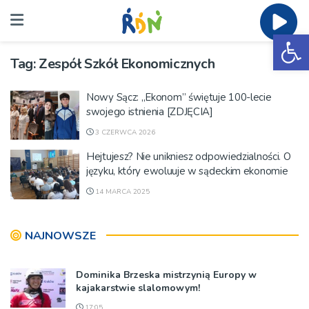
Ot
Tag:
Zespół Szkół Ekonomicznych
Nowy Sącz: „Ekonom” świętuje 100-lecie
swojego istnienia [ZDJĘCIA]
3 CZERWCA 2026
Hejtujesz? Nie unikniesz odpowiedzialności. O
języku, który ewoluuje w sądeckim ekonomie
14 MARCA 2025
NAJNOWSZE
Dominika Brzeska mistrzynią Europy w
kajakarstwie slalomowym!
17:05