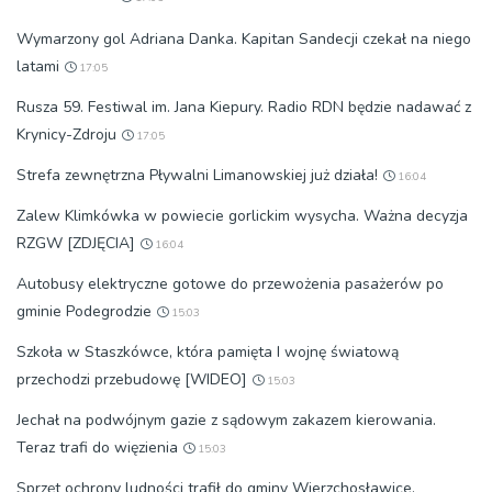
Wymarzony gol Adriana Danka. Kapitan Sandecji czekał na niego
latami
17:05
Rusza 59. Festiwal im. Jana Kiepury. Radio RDN będzie nadawać z
Krynicy-Zdroju
17:05
Strefa zewnętrzna Pływalni Limanowskiej już działa!
16:04
Zalew Klimkówka w powiecie gorlickim wysycha. Ważna decyzja
RZGW [ZDJĘCIA]
16:04
Autobusy elektryczne gotowe do przewożenia pasażerów po
gminie Podegrodzie
15:03
Szkoła w Staszkówce, która pamięta I wojnę światową
przechodzi przebudowę [WIDEO]
15:03
Jechał na podwójnym gazie z sądowym zakazem kierowania.
Teraz trafi do więzienia
15:03
Sprzęt ochrony ludności trafił do gminy Wierzchosławice.