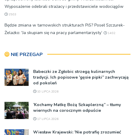
Wyposażenie odebrali strażacy i przedstawiciele wodociągów
15:03
Będzie zmiana w tarnowskich strukturach PiS? Poseł Szczurek-
Żelazko: 'Ja skupiam się na pracy parlamentarzysty’
14:02
NIE PRZEGAP
Babeczki ze Zgłobic strzegą kulinarnych
tradycji. Ich popisowe 'gęsie pipki” zachwycają
od pokoleń
10 LIPCA 2026
’Kochamy Matkę Bożą Szkaplerzną” – tłumy
wiernych na corocznym odpuście
17 LIPCA 2026
Wiesław Krajewski: 'Nie potrafię zrozumieć