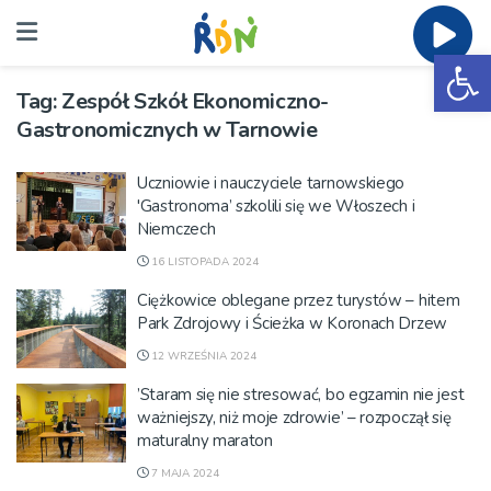
Ot
Tag:
Zespół Szkół Ekonomiczno-
Gastronomicznych w Tarnowie
Uczniowie i nauczyciele tarnowskiego
'Gastronoma’ szkolili się we Włoszech i
Niemczech
16 LISTOPADA 2024
Ciężkowice oblegane przez turystów – hitem
Park Zdrojowy i Ścieżka w Koronach Drzew
12 WRZEŚNIA 2024
’Staram się nie stresować, bo egzamin nie jest
ważniejszy, niż moje zdrowie’ – rozpoczął się
maturalny maraton
7 MAJA 2024