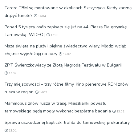
Tarcze TBM są montowane w okolicach Szczyrzyca. Kiedy zaczną
drążyć tunele?
16:04
Ponad 5 tysięcy osób zapisało się już na 44. Pieszą Pielgrzymkę
Tarnowską [WIDEO]
15:03
Msza święta na plaży i piękne świadectwo wiary. Młodzi wciąż
chętnie wyjeżdżają na oazy
14:02
ZPiT Świerczkowiacy ze Złotą Nagrodą Festiwalu w Bułgarii
14:02
Trzy miejscowości – trzy różne filmy. Kino plenerowe RDN znów
rusza w region
14:02
Mammobus znów rusza w trasę. Mieszkanki powiatu
tarnowskiego będą mogły wykonać bezpłatne badania
13:01
Sprawa uszkodzonej kapliczki trafiła do tarnowskiej prokuratury
13:01