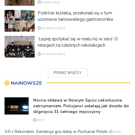
8 MAJA 2023
Podróże kształcą, przekonali się o tym
uczniowie tarnowskiego gastronomika
30 MARCA 2023
’Lepiej spotykać się w realu niż w sieci’. O
relacjach na szkolnych rekolekcjach
17 MARCA 2023
POKAŻ WIĘCEJ
NAJNOWSZE
Nocna obława w Nowym Sączu zakończona
zatrzymaniem. Policjanci ustalają jak doszło do
dźgnięcia 31-letniego mężczyzny
07:07
3:0 z Rekordem. Sandecja gra dalej w Pucharze Polski
20:08