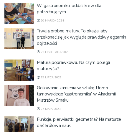
W 'gastronomiku’ oddali krew dla
potrzebujących
20 MARCA 2024
Trwają próbne matury. To okazja, aby
przekonać się jak wygląda prawdziwy egzamin
dojrzałości
22 LISTOPADA 2023
Matura poprawkowa. Na czym polegli
maturzyści?
29 LIPCA 2023
Gotowanie zamienia w sztukę. Uczeń
tarnowskiego 'gastronomika’ w Akademii
Mistrzów Smaku
25 MAJA 2023
Funkcje, pierwiastki, geometria? Na maturze
dziś królowa nauk