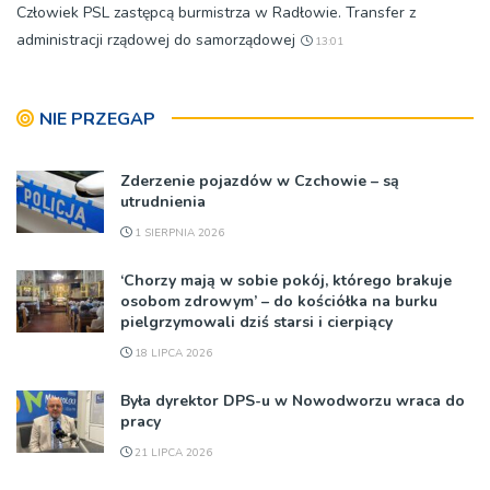
Człowiek PSL zastępcą burmistrza w Radłowie. Transfer z
administracji rządowej do samorządowej
13:01
NIE PRZEGAP
Zderzenie pojazdów w Czchowie – są
utrudnienia
1 SIERPNIA 2026
‘Chorzy mają w sobie pokój, którego brakuje
osobom zdrowym’ – do kościółka na burku
pielgrzymowali dziś starsi i cierpiący
18 LIPCA 2026
Była dyrektor DPS-u w Nowodworzu wraca do
pracy
21 LIPCA 2026