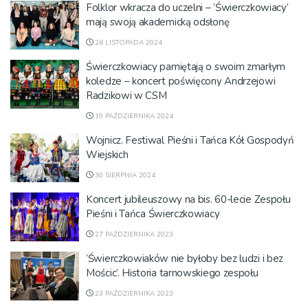
Folklor wkracza do uczelni – ‘Świerczkowiacy’
mają swoją akademicką odsłonę
26 LISTOPADA 2024
Świerczkowiacy pamiętają o swoim zmarłym
koledze – koncert poświęcony Andrzejowi
Radzikowi w CSM
19 PAŹDZIERNIKA 2024
Wojnicz. Festiwal Pieśni i Tańca Kół Gospodyń
Wiejskich
30 SIERPNIA 2024
Koncert jubileuszowy na bis. 60-lecie Zespołu
Pieśni i Tańca Świerczkowiacy
27 PAŹDZIERNIKA 2023
’Świerczkowiaków nie byłoby bez ludzi i bez
Mościc’. Historia tarnowskiego zespołu
23 PAŹDZIERNIKA 2023