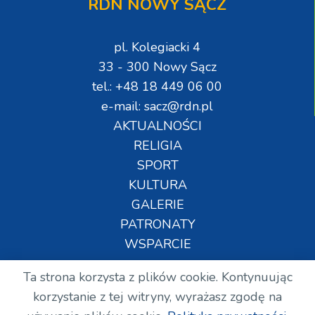
RDN NOWY SĄCZ
pl. Kolegiacki 4
33 - 300 Nowy Sącz
tel.: +48 18 449 06 00
e-mail: sacz@rdn.pl
AKTUALNOŚCI
RELIGIA
SPORT
KULTURA
GALERIE
PATRONATY
WSPARCIE
Ta strona korzysta z plików cookie. Kontynuując
Copyright © Wszelkie prawa zastrzeżone. RDN.
korzystanie z tej witryny, wyrażasz zgodę na
2024.