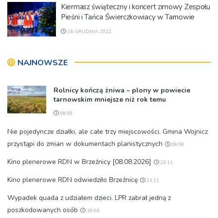
Kiermasz świąteczny i koncert zimowy Zespołu
Pieśni i Tańca Świerczkowiacy w Tarnowie
16 GRUDNIA 2022
NAJNOWSZE
Rolnicy kończą żniwa – plony w powiecie
tarnowskim mniejsze niż rok temu
08:08
Nie pojedyncze działki, ale całe trzy miejscowości. Gmina Wojnicz
przystąpi do zmian w dokumentach planistycznych
08:08
Kino plenerowe RDN w Brzeźnicy [08.08.2026]
23:11
Kino plenerowe RDN odwiedziło Brzeźnicę
23:11
Wypadek quada z udziałem dzieci. LPR zabrał jedną z
poszkodowanych osób
18:06