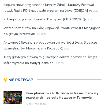
Kiepura znów przyjechał do Krynicy-Zdroju. Kultowy Festiwal
ruszył. Radio RDN nadawało program na żywo [ZDJĘCIA]
15:03
XI Bieg Koszycko-Kolbiański „Dar życia” [08.08.2026]
12:12
Wszedł bez butów na Górę Objawień. Młodzi wrócili z Medjugorie
z pięknymi przeżyciami
12:12
Aktywność fizyczna z propagowaniem wartości życia. Biegacze
upamiętnili św. Maksymiliana Kolbego
11:11
Tutaj grzyb gra główną rolę. Borzęcin odlicza godziny do święta,
które wyrosło na tradycji pokoleń
09:09
NIE PRZEGAP
Kino plenerowe RDN znów w trasie. Pierwszy
przystanek – osiedle Koszyce w Tarnowie
10 LIPCA 2026