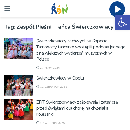
Ot
Tag:
Zespół Pieśni i Tańca Świerczkowiacy
Świerczkowiacy zachwycili w Sopocie.
Tarnowscy tancerze wystąpili podczas jednego
z największych wydarzeń muzycznych w
Polsce
27 MAJA 2026
Świerczkowiacy w Opolu
12 CZERWCA 2025
ZPiT Świerczkowiacy zaśpiewają i zatańczą
przed świętami dla chorej na chłoniaka
koleżanki
9 KWIETNIA 2025