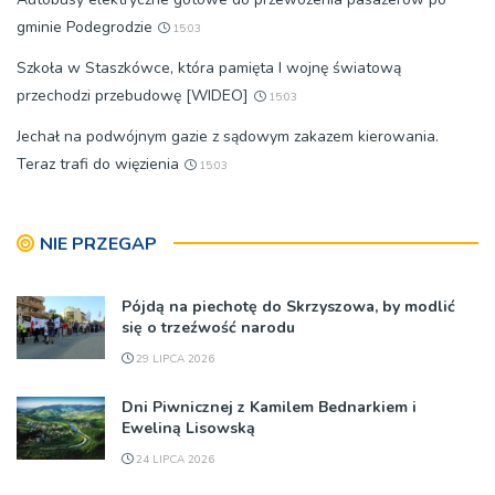
gminie Podegrodzie
15:03
Szkoła w Staszkówce, która pamięta I wojnę światową
przechodzi przebudowę [WIDEO]
15:03
Jechał na podwójnym gazie z sądowym zakazem kierowania.
Teraz trafi do więzienia
15:03
NIE PRZEGAP
Pójdą na piechotę do Skrzyszowa, by modlić
się o trzeźwość narodu
29 LIPCA 2026
Dni Piwnicznej z Kamilem Bednarkiem i
Eweliną Lisowską
24 LIPCA 2026