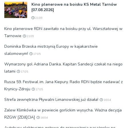
Kino plenerowe na boisku KS Metal Tarnów
[07.08.2026]
21:09
Kino plenerowe RDN zawitało na boisku przy ul. Warsztatowej w
Tarnowie
21:09
Dominika Brzeska mistrzynią Europy w kajakarstwie
slalomowym!
17:05
Wymarzony gol Adriana Danka. Kapitan Sandecji czekał na niego
latami
17:05
Rusza 59. Festiwal im. Jana Kiepury. Radio RDN będzie nadawać z
Krynicy-Zdroju
17:05
Strefa zewnętrzna Pływalni Limanowskiej już działa!
16:04
Zalew Klimkówka w powiecie gorlickim wysycha. Ważna decyzja
RZGW [ZDJĘCIA]
16:04
Autobusy elektryczne gotowe do przewożenia pasażerów po