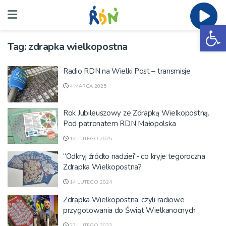
Ot
Tag:
zdrapka wielkopostna
Radio RDN na Wielki Post – transmisje
4 MARCA 2025
Rok Jubileuszowy ze Zdrapką Wielkopostną.
Pod patronatem RDN Małopolska
12 LUTEGO 2025
“Odkryj źródło nadziei”- co kryje tegoroczna
Zdrapka Wielkopostna?
14 LUTEGO 2024
Zdrapka Wielkopostna, czyli radiowe
przygotowania do Świąt Wielkanocnych
22 LUTEGO 2023