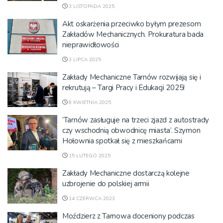
3 LISTOPADA 2025
Akt oskarżenia przeciwko byłym prezesom
Zakładów Mechanicznych. Prokuratura bada
nieprawidłowości
3 LIPCA 2025
Zakłady Mechaniczne Tarnów rozwijają się i
rekrutują – Targi Pracy i Edukacji 2025!
8 KWIETNIA 2025
‘Tarnów zasługuje na trzeci zjazd z autostrady
czy wschodnią obwodnicę miasta’. Szymon
Hołownia spotkał się z mieszkańcami
15 LUTEGO 2025
Zakłady Mechaniczne dostarczą kolejne
uzbrojenie do polskiej armii
14 CZERWCA 2023
Moździerz z Tarnowa doceniony podczas