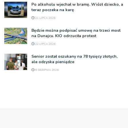
Po alkoholu wjechał w bramę. Wiózł dziecko, a
teraz poczeka na karę
21 LIPCA 2026
Będzie można podpisać umowę na trzeci most
na Dunajcu. KIO odrzuciła protest
22 LIPCA 2026
Senior został oszukany na 78 tysięcy złotych,
ale odzyska pieniądze
6 SIERPNIA 2026