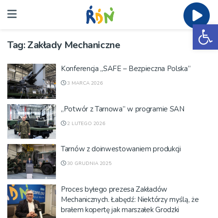
Ot
Tag:
Zakłady Mechaniczne
Konferencja „SAFE – Bezpieczna Polska”
3 MARCA 2026
„Potwór z Tarnowa” w programie SAN
2 LUTEGO 2026
Tarnów z doinwestowaniem produkcji
30 GRUDNIA 2025
Proces byłego prezesa Zakładów
Mechanicznych. Łabędź: Niektórzy myślą, że
brałem kopertę jak marszałek Grodzki