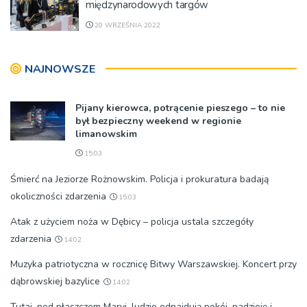
międzynarodowych targów
20 WRZEŚNIA 2022
NAJNOWSZE
Pijany kierowca, potrącenie pieszego – to nie
był bezpieczny weekend w regionie
limanowskim
15:03
Śmierć na Jeziorze Rożnowskim. Policja i prokuratura badają
okoliczności zdarzenia
15:03
Atak z użyciem noża w Dębicy – policja ustala szczegóły
zdarzenia
14:02
Muzyka patriotyczna w rocznicę Bitwy Warszawskiej. Koncert przy
dąbrowskiej bazylice
14:02
Tutaj, pod płaszczem Maryi, ludzie odnajdują pokój, nadzieję i