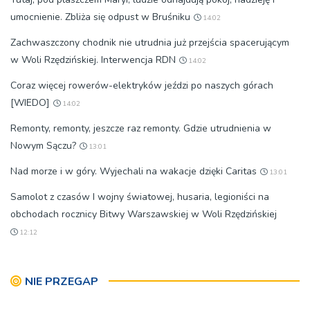
umocnienie. Zbliża się odpust w Bruśniku
14:02
Zachwaszczony chodnik nie utrudnia już przejścia spacerującym
w Woli Rzędzińskiej. Interwencja RDN
14:02
Coraz więcej rowerów-elektryków jeździ po naszych górach
[WIEDO]
14:02
Remonty, remonty, jeszcze raz remonty. Gdzie utrudnienia w
Nowym Sączu?
13:01
Nad morze i w góry. Wyjechali na wakacje dzięki Caritas
13:01
Samolot z czasów I wojny światowej, husaria, legioniści na
obchodach rocznicy Bitwy Warszawskiej w Woli Rzędzińskiej
12:12
NIE PRZEGAP