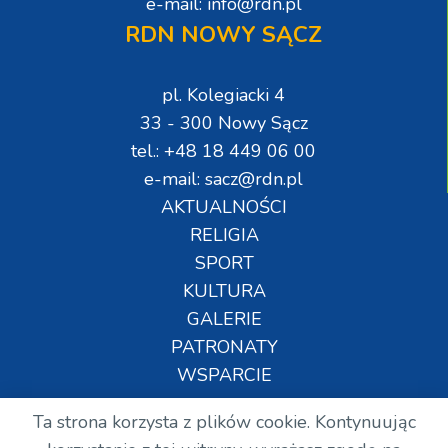
e-mail: info@rdn.pl
RDN NOWY SĄCZ
pl. Kolegiacki 4
33 - 300 Nowy Sącz
tel.: +48 18 449 06 00
e-mail: sacz@rdn.pl
AKTUALNOŚCI
RELIGIA
SPORT
KULTURA
GALERIE
PATRONATY
WSPARCIE
Ta strona korzysta z plików cookie. Kontynuując
Copyright © Wszelkie prawa zastrzeżone. RDN.