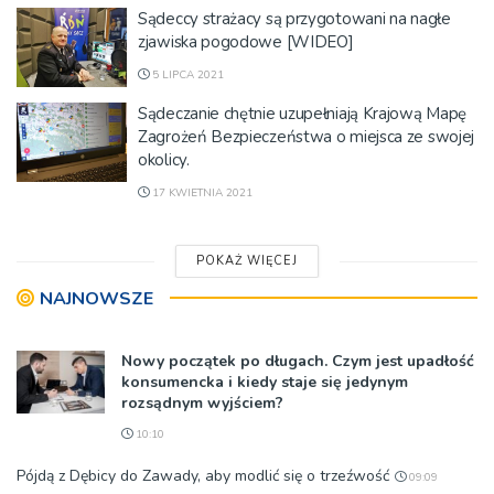
Sądeccy strażacy są przygotowani na nagłe
zjawiska pogodowe [WIDEO]
5 LIPCA 2021
Sądeczanie chętnie uzupełniają Krajową Mapę
Zagrożeń Bezpieczeństwa o miejsca ze swojej
okolicy.
17 KWIETNIA 2021
POKAŻ WIĘCEJ
NAJNOWSZE
Nowy początek po długach. Czym jest upadłość
konsumencka i kiedy staje się jedynym
rozsądnym wyjściem?
10:10
Pójdą z Dębicy do Zawady, aby modlić się o trzeźwość
09:09