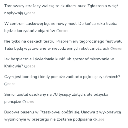
Tarnowscy strażacy walczą ze skutkami burz. Zgłoszenia wciąż
napływają
09:09
W centrum Laskowej będzie nowy most. Do końca roku trzeba
będzie korzystać z objazdów
09:09
Nie tylko na deskach teatru. Prapremiery tegorocznego festiwalu
Talia będą wystawiane w niecodziennych okolicznościach
08:08
Jak bezpiecznie i świadomie kupić lub sprzedać mieszkanie w
Krakowie?
08:08
Czym jest bonding i kiedy pomoże zadbać o piękniejszy uśmiech?
08:08
Senior został oszukany na 78 tysięcy złotych, ale odzyska
pieniądze
17:05
Budowa basenu w Ptaszkowej opóźni się. Umowa z wykonawcą
wyłonionym w przetargu nie zostanie podpisana
15:03