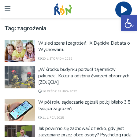
Ot
Tag:
zagrożenia
W sieci szans i zagrożeń. IX Dębicka Debata o
Wychowaniu
20 LISTOPADA 2025
„W środku budynku porzucił tajemniczy
pakunek”. Kolejna odsłona ćwiczeń obronnych
[ZDJĘCIA]
16 PAŹDZIERNIKA 2025
W pół roku sądeczanie zgłosili policji blisko 3,5
tysiąca zagrożeń
11 LIPCA 2025
Jak powinno się zachować dziecko, gdy jest
zaczepiane przez obce osoby? Psycholog radzi