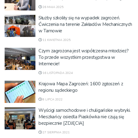
26 MAJA 2025
Służby szkoliły się na wypadek zagrożeń.
Ćwiczenia na terenie Zakładów Mechanicznych
w Tarnowie
11 KWIETNIA 2025
Czym zagrożona jest współczesna młodzież?
To przede wszystkim przestępstwa w
Internecie!
16 LISTOPADA 2024
Krajowa Mapa Zagrożeń: 1600 zgłoszeń z
regionu sądeckiego
8 LIPCA 2022
Wyścigi samochodowe i chuligańskie wybryki.
Mieszkańcy osiedla Piaskówka nie czują się
bezpiecznie [ZDJĘCIA]
27 SIERPNIA 2021