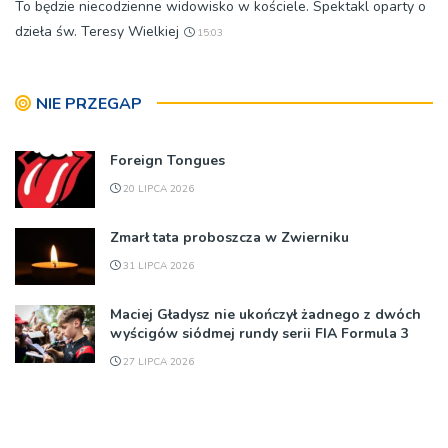
To będzie niecodzienne widowisko w kościele. Spektakl oparty o
dzieła św. Teresy Wielkiej
15:03
NIE PRZEGAP
Foreign Tongues
20 LIPCA 2026
Zmarł tata proboszcza w Zwierniku
31 LIPCA 2026
Maciej Gładysz nie ukończył żadnego z dwóch
wyścigów siódmej rundy serii FIA Formula 3
27 LIPCA 2026