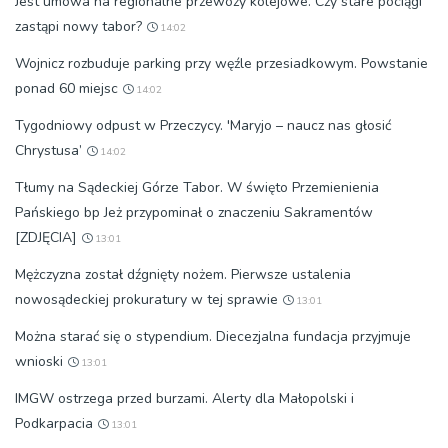
Jest umowa na regionalne przewozy kolejowe. Czy stare pociągi
zastąpi nowy tabor?
14:02
Wojnicz rozbuduje parking przy węźle przesiadkowym. Powstanie
ponad 60 miejsc
14:02
Tygodniowy odpust w Przeczycy. 'Maryjo – naucz nas głosić
Chrystusa’
14:02
Tłumy na Sądeckiej Górze Tabor. W święto Przemienienia
Pańskiego bp Jeż przypominał o znaczeniu Sakramentów
[ZDJĘCIA]
13:01
Mężczyzna został dźgnięty nożem. Pierwsze ustalenia
nowosądeckiej prokuratury w tej sprawie
13:01
Można starać się o stypendium. Diecezjalna fundacja przyjmuje
wnioski
13:01
IMGW ostrzega przed burzami. Alerty dla Małopolski i
Podkarpacia
13:01