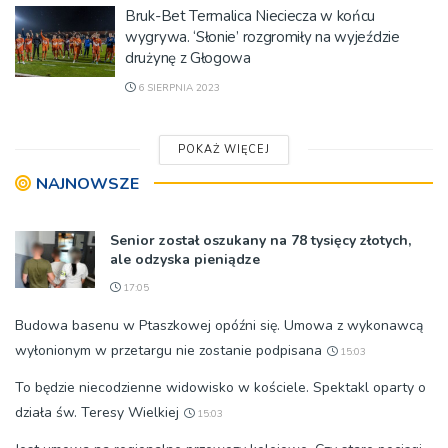
Bruk-Bet Termalica Nieciecza w końcu
wygrywa. ‘Słonie’ rozgromiły na wyjeździe
drużynę z Głogowa
6 SIERPNIA 2023
POKAŻ WIĘCEJ
NAJNOWSZE
Senior został oszukany na 78 tysięcy złotych,
ale odzyska pieniądze
17:05
Budowa basenu w Ptaszkowej opóźni się. Umowa z wykonawcą
wyłonionym w przetargu nie zostanie podpisana
15:03
To będzie niecodzienne widowisko w kościele. Spektakl oparty o
działa św. Teresy Wielkiej
15:03