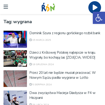
Ot
Tag:
wygrana
Dominik Szura z regionu gorlickiego rozbił bank
15 MARCA 2025
Dzieci z Królowej Polskiej najlepsze w kraju.
Wygrały, bo kochają las [ZDJĘCIA, WIDEO]
16 GRUDNIA 2024
Przez 20 lat nie będzie musiał pracować. W
Nowym Sączu padła wygrana w Lotto
5 SIERPNIA 2024
Dwa zwycięstwa Macieja Gładysza w F4 w
Hiszpanii
29 LIPCA 2024