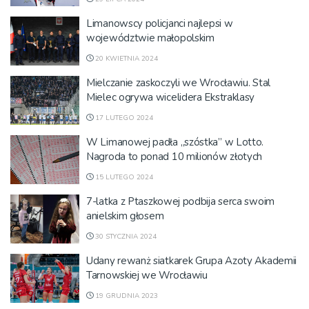
Limanowscy policjanci najlepsi w
województwie małopolskim
20 KWIETNIA 2024
Mielczanie zaskoczyli we Wrocławiu. Stal
Mielec ogrywa wicelidera Ekstraklasy
17 LUTEGO 2024
W Limanowej padła „szóstka” w Lotto.
Nagroda to ponad 10 milionów złotych
15 LUTEGO 2024
7-latka z Ptaszkowej podbija serca swoim
anielskim głosem
30 STYCZNIA 2024
Udany rewanż siatkarek Grupa Azoty Akademii
Tarnowskiej we Wrocławiu
19 GRUDNIA 2023