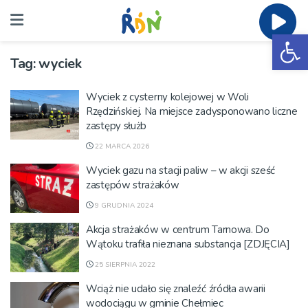
Ot
Tag:
wyciek
Wyciek z cysterny kolejowej w Woli
Rzędzińskiej. Na miejsce zadysponowano liczne
zastępy służb
22 MARCA 2026
Wyciek gazu na stacji paliw – w akcji sześć
zastępów strażaków
9 GRUDNIA 2024
Akcja strażaków w centrum Tarnowa. Do
Wątoku trafiła nieznana substancja [ZDJĘCIA]
25 SIERPNIA 2022
Wciąż nie udało się znaleźć źródła awarii
wodociągu w gminie Chełmiec