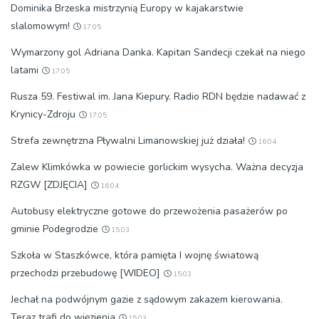
Dominika Brzeska mistrzynią Europy w kajakarstwie
slalomowym!
17:05
Wymarzony gol Adriana Danka. Kapitan Sandecji czekał na niego
latami
17:05
Rusza 59. Festiwal im. Jana Kiepury. Radio RDN będzie nadawać z
Krynicy-Zdroju
17:05
Strefa zewnętrzna Pływalni Limanowskiej już działa!
16:04
Zalew Klimkówka w powiecie gorlickim wysycha. Ważna decyzja
RZGW [ZDJĘCIA]
16:04
Autobusy elektryczne gotowe do przewożenia pasażerów po
gminie Podegrodzie
15:03
Szkoła w Staszkówce, która pamięta I wojnę światową
przechodzi przebudowę [WIDEO]
15:03
Jechał na podwójnym gazie z sądowym zakazem kierowania.
Teraz trafi do więzienia
15:03