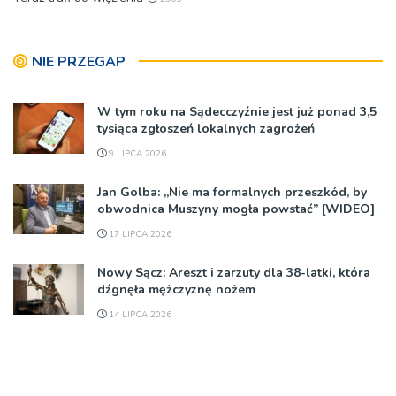
NIE PRZEGAP
W tym roku na Sądecczyźnie jest już ponad 3,5
tysiąca zgłoszeń lokalnych zagrożeń
9 LIPCA 2026
Jan Golba: „Nie ma formalnych przeszkód, by
obwodnica Muszyny mogła powstać” [WIDEO]
17 LIPCA 2026
Nowy Sącz: Areszt i zarzuty dla 38-latki, która
dźgnęła mężczyznę nożem
14 LIPCA 2026