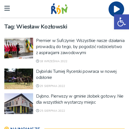
Ot
Tag:
Wiesław Kozłowski
Premier w Sufczynie: Wszystkie nasze działania
prowadzą do tego, by pogodzić rodzicielstwo
z aspiracjami zawodowymi
18 WRZEŚNIA 2022
Dębiński Turniej Rycerski powraca w nowej
odsłonie
29 SIERPNIA 2022
Dębno. Pierwszy w gminie żłobek gotowy. Nie
dla wszystkich wystarczy miejsc
25 SIERPNIA 2022