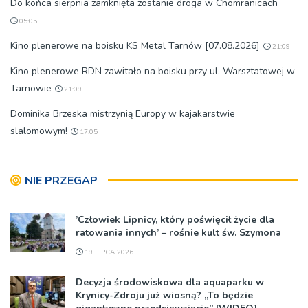
Do końca sierpnia zamknięta zostanie droga w Chomranicach
05:05
Kino plenerowe na boisku KS Metal Tarnów [07.08.2026]
21:09
Kino plenerowe RDN zawitało na boisku przy ul. Warsztatowej w
Tarnowie
21:09
Dominika Brzeska mistrzynią Europy w kajakarstwie
slalomowym!
17:05
NIE PRZEGAP
’Człowiek Lipnicy, który poświęcił życie dla
ratowania innych’ – rośnie kult św. Szymona
19 LIPCA 2026
Decyzja środowiskowa dla aquaparku w
Krynicy-Zdroju już wiosną? „To będzie