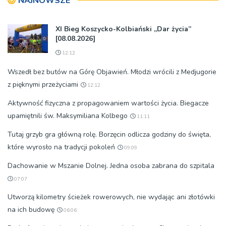
NAJNOWSZE
XI Bieg Koszycko-Kolbiański „Dar życia”
[08.08.2026]
12:12
Wszedł bez butów na Górę Objawień. Młodzi wrócili z Medjugorie
z pięknymi przeżyciami
12:12
Aktywność fizyczna z propagowaniem wartości życia. Biegacze
upamiętnili św. Maksymiliana Kolbego
11:11
Tutaj grzyb gra główną rolę. Borzęcin odlicza godziny do święta,
które wyrosło na tradycji pokoleń
09:09
Dachowanie w Mszanie Dolnej. Jedna osoba zabrana do szpitala
07:07
Utworzą kilometry ścieżek rowerowych, nie wydając ani złotówki
na ich budowę
06:06