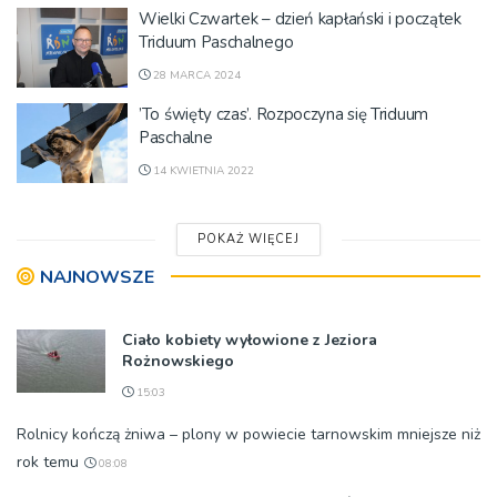
Wielki Czwartek – dzień kapłański i początek
Triduum Paschalnego
28 MARCA 2024
’To święty czas’. Rozpoczyna się Triduum
Paschalne
14 KWIETNIA 2022
POKAŻ WIĘCEJ
NAJNOWSZE
Ciało kobiety wyłowione z Jeziora
Rożnowskiego
15:03
Rolnicy kończą żniwa – plony w powiecie tarnowskim mniejsze niż
rok temu
08:08