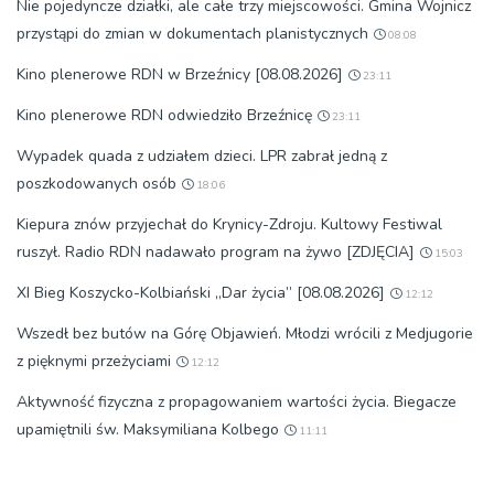
Nie pojedyncze działki, ale całe trzy miejscowości. Gmina Wojnicz
przystąpi do zmian w dokumentach planistycznych
08:08
Kino plenerowe RDN w Brzeźnicy [08.08.2026]
23:11
Kino plenerowe RDN odwiedziło Brzeźnicę
23:11
Wypadek quada z udziałem dzieci. LPR zabrał jedną z
poszkodowanych osób
18:06
Kiepura znów przyjechał do Krynicy-Zdroju. Kultowy Festiwal
ruszył. Radio RDN nadawało program na żywo [ZDJĘCIA]
15:03
XI Bieg Koszycko-Kolbiański „Dar życia” [08.08.2026]
12:12
Wszedł bez butów na Górę Objawień. Młodzi wrócili z Medjugorie
z pięknymi przeżyciami
12:12
Aktywność fizyczna z propagowaniem wartości życia. Biegacze
upamiętnili św. Maksymiliana Kolbego
11:11