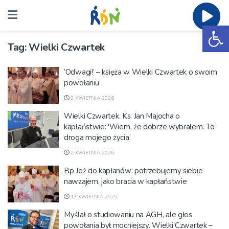
Ot
Tag:
Wielki Czwartek
’Odwagi!’ – księża w Wielki Czwartek o swoim
powołaniu
2 KWIETNIA 2026
Wielki Czwartek. Ks. Jan Majocha o
kapłaństwie: 'Wiem, że dobrze wybrałem. To
droga mojego życia’
2 KWIETNIA 2026
Bp Jeż do kapłanów: potrzebujemy siebie
nawzajem, jako bracia w kapłaństwie
17 KWIETNIA 2025
Myślał o studiowaniu na AGH, ale głos
powołania był mocniejszy. Wielki Czwartek –