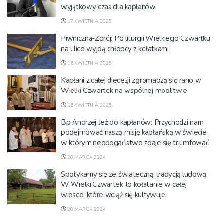
wyjątkowy czas dla kapłanów
17 KWIETNIA 2025
Piwniczna-Zdrój: Po liturgii Wielkiego Czwartku
na ulice wyjdą chłopcy z kołatkami
16 KWIETNIA 2025
Kapłani z całej diecezji zgromadzą się rano w
Wielki Czwartek na wspólnej modlitwie
16 KWIETNIA 2025
Bp Andrzej Jeż do kapłanów: Przychodzi nam
podejmować naszą misję kapłańską w świecie,
w którym neopogaństwo zdaje się triumfować
28 MARCA 2024
Spotykamy się ze świateczną tradycją ludową.
W Wielki Czwartek to kołatanie w całej
wiosce, które wciąż się kultywuje
28 MARCA 2024