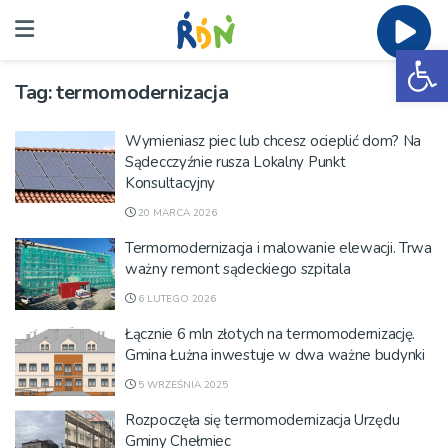
Ot
Tag:
termomodernizacja
Wymieniasz piec lub chcesz ocieplić dom? Na
Sądecczyźnie rusza Lokalny Punkt
Konsultacyjny
20 MARCA 2026
Termomodernizacja i malowanie elewacji. Trwa
ważny remont sądeckiego szpitala
6 LUTEGO 2026
Łącznie 6 mln złotych na termomodernizację.
Gmina Łużna inwestuje w dwa ważne budynki
5 WRZEŚNIA 2025
Rozpoczęła się termomodernizacja Urzędu
Gminy Chełmiec