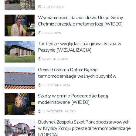
11 LIPCA 2025
Wymiana okien, dachu i drzwi. Urząd Gminy
Chełmiec przejdzie metamorfozę [WIDEO]
7 MAJA 2025
Tak będzie wyglądać sala gimnastyczna w
Paszynie [WIZUALIZACJA]
5 KWIETNIA 2025
Gmina Łososina Dolna: Będzie
termomodernizacja ważnych budynków
1 LISTOPADA 2024
Szkoły w gminie Podegrodzie będą
modernizowane [WIDEO]
11 PAŹDZIERNIKA 2024
Budynek Zespołu Szkół Ponadpodstawowych
w Krynicy Zdroju przeszedł termomodernizacje
[ZDJĘCIA]