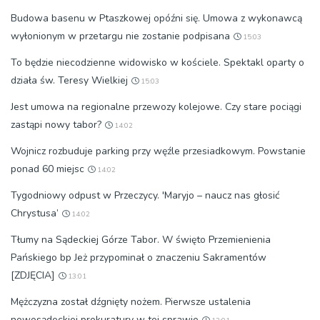
Budowa basenu w Ptaszkowej opóźni się. Umowa z wykonawcą
wyłonionym w przetargu nie zostanie podpisana
15:03
To będzie niecodzienne widowisko w kościele. Spektakl oparty o
działa św. Teresy Wielkiej
15:03
Jest umowa na regionalne przewozy kolejowe. Czy stare pociągi
zastąpi nowy tabor?
14:02
Wojnicz rozbuduje parking przy węźle przesiadkowym. Powstanie
ponad 60 miejsc
14:02
Tygodniowy odpust w Przeczycy. 'Maryjo – naucz nas głosić
Chrystusa’
14:02
Tłumy na Sądeckiej Górze Tabor. W święto Przemienienia
Pańskiego bp Jeż przypominał o znaczeniu Sakramentów
[ZDJĘCIA]
13:01
Mężczyzna został dźgnięty nożem. Pierwsze ustalenia
nowosądeckiej prokuratury w tej sprawie