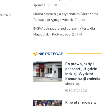
sprawie
13:01
Można starać się o stypendium. Diecezjalna
eciecza
fundacja przyjmuje wnioski
13:01
IMGW ostrzega przed burzami. Alerty dla
Małopolski i Podkarpacia
13:01
NIE PRZEGAP
Po prawo jazdy i
paszport już gdzie
indziej. Wydział
Komunikacji zmienia
siedzibę
30 LIPCA 2026
Kino plenerowe w