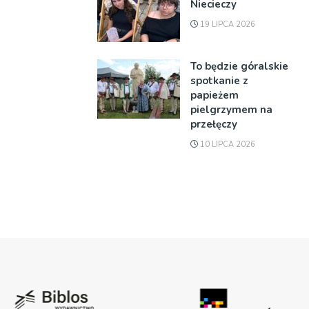
Niecieczy
19 LIPCA 2026
To będzie góralskie
spotkanie z
papieżem
pielgrzymem na
przełęczy
10 LIPCA 2026