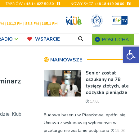
TARNÓW
+48 14 627 50 50
NOWY SĄCZ
+48 18 449 06 00
FM | 101,2 FM | 88,3 FM | 105,1 FM
RADIO
WSPARCIE
POSŁUCHAJ
Ot
NAJNOWSZE
Senior został
minarz
oszukany na 78
tysięcy złotych, ale
odzyska pieniądze
17:05
dzie. Klub
Budowa basenu w Ptaszkowej opóźni się.
Umowa z wykonawcą wyłonionym w
przetargu nie zostanie podpisana
15:03