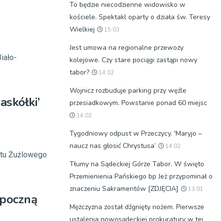
To będzie niecodzienne widowisko w
kościele. Spektakl oparty o działa św. Teresy
Wielkiej
15:03
Jest umowa na regionalne przewozy
iało-
kolejowe. Czy stare pociągi zastąpi nowy
tabor?
14:02
Wojnicz rozbuduje parking przy węźle
askółki’
przesiadkowym. Powstanie ponad 60 miejsc
14:02
Tygodniowy odpust w Przeczycy. 'Maryjo –
naucz nas głosić Chrystusa’
14:02
rtu Żużlowego
Tłumy na Sądeckiej Górze Tabor. W święto
Przemienienia Pańskiego bp Jeż przypominał o
znaczeniu Sakramentów [ZDJĘCIA]
13:01
zpoczną
Mężczyzna został dźgnięty nożem. Pierwsze
ustalenia nowosądeckiej prokuratury w tej