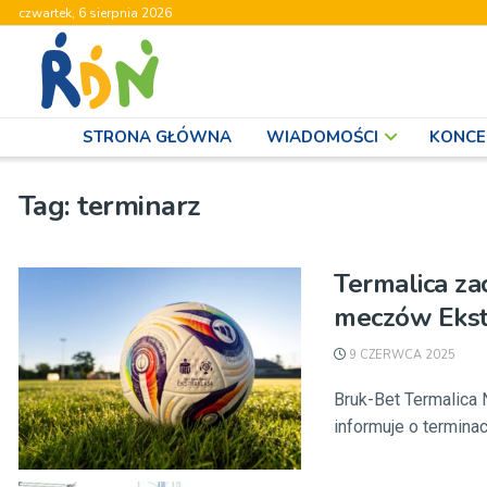
czwartek, 6 sierpnia 2026
STRONA GŁÓWNA
WIADOMOŚCI
KONCE
Tag:
terminarz
Termalica za
meczów Ekst
9 CZERWCA 2025
Bruk-Bet Termalica 
informuje o terminach