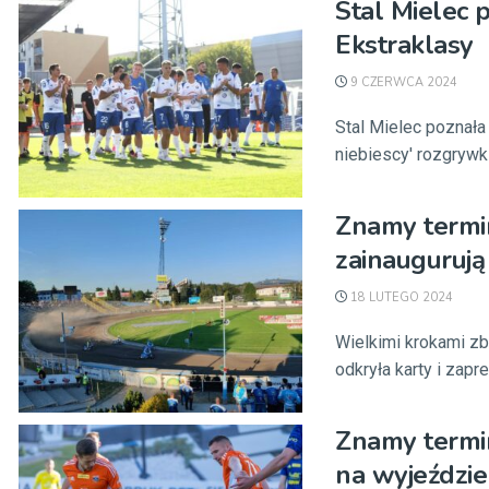
Stal Mielec 
Ekstraklasy
9 CZERWCA 2024
Stal Mielec poznała
niebiescy' rozgryw
Znamy termin
zainauguruj
18 LUTEGO 2024
Wielkimi krokami z
odkryła karty i zapr
Znamy termin
na wyjeździe