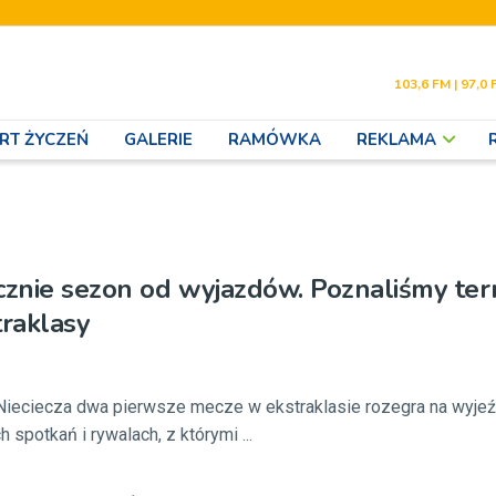
103,6 FM | 97,0 
RT ŻYCZEŃ
GALERIE
RAMÓWKA
REKLAMA
cznie sezon od wyjazdów. Poznaliśmy ter
raklasy
Nieciecza dwa pierwsze mecze w ekstraklasie rozegra na wyjeź
 spotkań i rywalach, z którymi ...