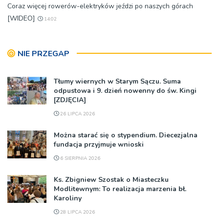
Coraz więcej rowerów-elektryków jeździ po naszych górach
[WIDEO]
14:02
NIE PRZEGAP
Tłumy wiernych w Starym Sączu. Suma
odpustowa i 9. dzień nowenny do św. Kingi
[ZDJĘCIA]
26 LIPCA 2026
Można starać się o stypendium. Diecezjalna
fundacja przyjmuje wnioski
6 SIERPNIA 2026
Ks. Zbigniew Szostak o Miasteczku
Modlitewnym: To realizacja marzenia bł.
Karoliny
28 LIPCA 2026