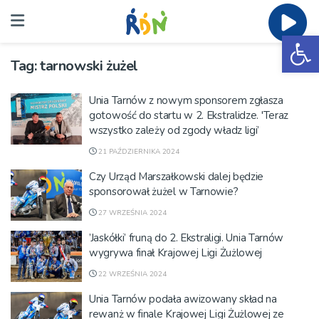
Ot
Tag:
tarnowski żużel
Unia Tarnów z nowym sponsorem zgłasza
gotowość do startu w 2. Ekstralidze. 'Teraz
wszystko zależy od zgody władz ligi’
21 PAŹDZIERNIKA 2024
Czy Urząd Marszałkowski dalej będzie
sponsorował żużel w Tarnowie?
27 WRZEŚNIA 2024
’Jaskółki’ fruną do 2. Ekstraligi. Unia Tarnów
wygrywa finał Krajowej Ligi Żużlowej
22 WRZEŚNIA 2024
Unia Tarnów podała awizowany skład na
rewanż w finale Krajowej Ligi Żużlowej ze