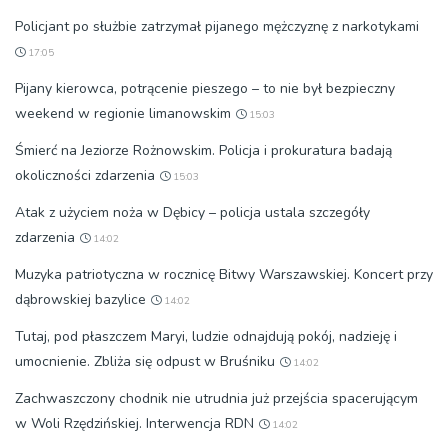
Policjant po służbie zatrzymał pijanego mężczyznę z narkotykami
17:05
Pijany kierowca, potrącenie pieszego – to nie był bezpieczny
weekend w regionie limanowskim
15:03
Śmierć na Jeziorze Rożnowskim. Policja i prokuratura badają
okoliczności zdarzenia
15:03
Atak z użyciem noża w Dębicy – policja ustala szczegóły
zdarzenia
14:02
Muzyka patriotyczna w rocznicę Bitwy Warszawskiej. Koncert przy
dąbrowskiej bazylice
14:02
Tutaj, pod płaszczem Maryi, ludzie odnajdują pokój, nadzieję i
umocnienie. Zbliża się odpust w Bruśniku
14:02
Zachwaszczony chodnik nie utrudnia już przejścia spacerującym
w Woli Rzędzińskiej. Interwencja RDN
14:02