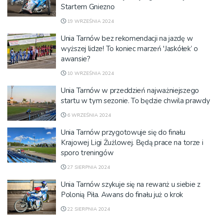
Startem Gniezno
19 WRZEŚNIA 2024
Unia Tarnów bez rekomendacji na jazdę w
wyższej lidze! To koniec marzeń 'Jaskółek’ o
awansie?
10 WRZEŚNIA 2024
Unia Tarnów w przeddzień najważniejszego
startu w tym sezonie. To będzie chwila prawdy
6 WRZEŚNIA 2024
Unia Tarnów przygotowuje się do finału
Krajowej Ligi Żużlowej. Będą prace na torze i
sporo treningów
27 SIERPNIA 2024
Unia Tarnów szykuje się na rewanż u siebie z
Polonią Piła. Awans do finału już o krok
22 SIERPNIA 2024