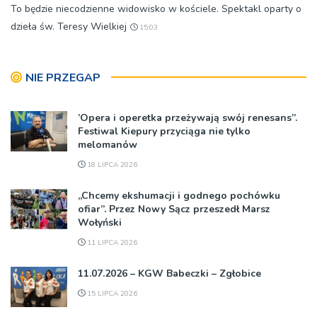
To będzie niecodzienne widowisko w kościele. Spektakl oparty o
dzieła św. Teresy Wielkiej
15:03
NIE PRZEGAP
’Opera i operetka przeżywają swój renesans”.
Festiwal Kiepury przyciąga nie tylko
melomanów
18 LIPCA 2026
„Chcemy ekshumacji i godnego pochówku
ofiar”. Przez Nowy Sącz przeszedł Marsz
Wołyński
11 LIPCA 2026
11.07.2026 – KGW Babeczki – Zgłobice
15 LIPCA 2026