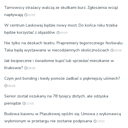
Tarnowscy strażacy walczą ze skutkami burz. Zgłoszenia wciąż
napływają
09:09
W centrum Laskowej będzie nowy most. Do końca roku trzeba
będzie korzystać z objazdów
09:09
Nie tylko na deskach teatru. Prapremiery tegorocznego festiwalu
Talia będą wystawiane w niecodziennych okolicznościach
08:08
Jak bezpiecznie i świadomie kupić lub sprzedać mieszkanie w
Krakowie?
08:08
Czym jest bonding i kiedy pomoże zadbać o piękniejszy uśmiech?
08:08
Senior został oszukany na 78 tysięcy złotych, ale odzyska
pieniądze
17:05
Budowa basenu w Ptaszkowej opóźni się. Umowa z wykonawcą
wyłonionym w przetargu nie zostanie podpisana
15:03