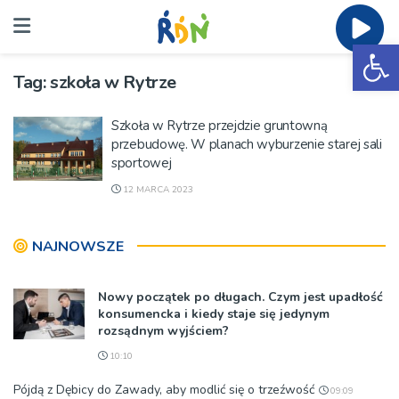
Ot
Tag:
szkoła w Rytrze
Szkoła w Rytrze przejdzie gruntowną
przebudowę. W planach wyburzenie starej sali
sportowej
12 MARCA 2023
NAJNOWSZE
Nowy początek po długach. Czym jest upadłość
konsumencka i kiedy staje się jedynym
rozsądnym wyjściem?
10:10
Pójdą z Dębicy do Zawady, aby modlić się o trzeźwość
09:09