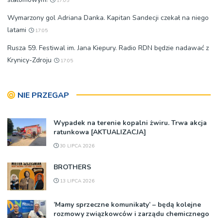
17:05
Wymarzony gol Adriana Danka. Kapitan Sandecji czekał na niego
latami
17:05
Rusza 59. Festiwal im. Jana Kiepury. Radio RDN będzie nadawać z
Krynicy-Zdroju
17:05
NIE PRZEGAP
Wypadek na terenie kopalni żwiru. Trwa akcja
ratunkowa [AKTUALIZACJA]
30 LIPCA 2026
BROTHERS
13 LIPCA 2026
’Mamy sprzeczne komunikaty’ – będą kolejne
rozmowy związkowców i zarządu chemicznego