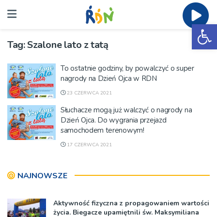
Ot
Tag:
Szalone lato z tatą
To ostatnie godziny, by powalczyć o super
nagrody na Dzień Ojca w RDN
23 CZERWCA 2021
Słuchacze mogą już walczyć o nagrody na
Dzień Ojca. Do wygrania przejazd
samochodem terenowym!
17 CZERWCA 2021
NAJNOWSZE
Aktywność fizyczna z propagowaniem wartości
życia. Biegacze upamiętnili św. Maksymiliana