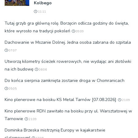
Kolbego
11:11
Tutaj grzyb gra główną rolę. Borzęcin odlicza godziny do święta,
które wyrosło na tradycji pokoleń
09:09
Dachowanie w Mszanie Dolnej. Jedna osoba zabrana do szpitala
07:07
Utworzą kilometry ścieżek rowerowych, nie wydając ani złotówki
na ich budowę
06:06
Do końca sierpnia zamknięta zostanie droga w Chomranicach
05:05
Kino plenerowe na boisku KS Metal Tarnów [07.08.2026]
21:09
Kino plenerowe RDN zawitało na boisku przy ul. Warsztatowej w
Tarnowie
21:09
Dominika Brzeska mistrzynią Europy w kajakarstwie
slalomowym!