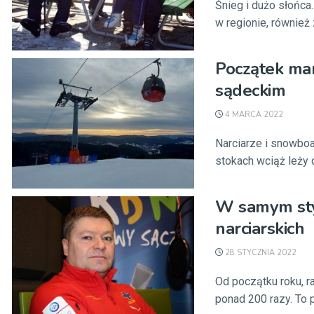
Śnieg i dużo słońca
w regionie, również 
Początek mar
sądeckim
4 MARCA 2022
Narciarze i snowbo
stokach wciąż leży 
W samym styc
narciarskich
28 STYCZNIA 2022
Od początku roku, r
ponad 200 razy. To p