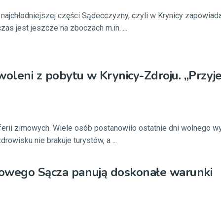
w najchłodniejszej części Sądecczyzny, czyli w Krynicy zapowiad
zas jest jeszcze na zboczach m.in. ...
woleni z pobytu w Krynicy-Zdroju. „Przy
ferii zimowych. Wiele osób postanowiło ostatnie dni wolnego w
drowisku nie brakuje turystów, a ...
owego Sącza panują doskonałe warunki