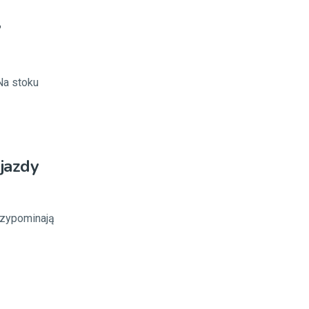
?
Na stoku
zjazdy
Przypominają