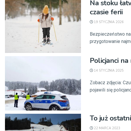
Na stoku łat
czasie ferii
19 STYCZNIA 2026
Bezpieczeństwo na s
przygotowanie najmł
Policjanci n
14 STYCZNIA 2025
Zobacz zdjęcia: Cz
pojawili się policjanc
To już ostatn
22 MARCA 2023