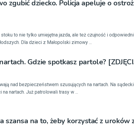
wo zgubić dziecko. Policja apeluje o ostro
toku to nie tylko umiejętna jazda, ale też czujność i odpowiedn
odszych. Dla dzieci z Małopolski zimowy ...
a nartach. Gdzie spotkasz partole? [ZDJĘC
uwają nad bezpieczeństwem szusujących na nartach. Na sądecki
i na nartach. Już patrolowali trasy w ...
ia szansa na to, żeby korzystać z uroków 