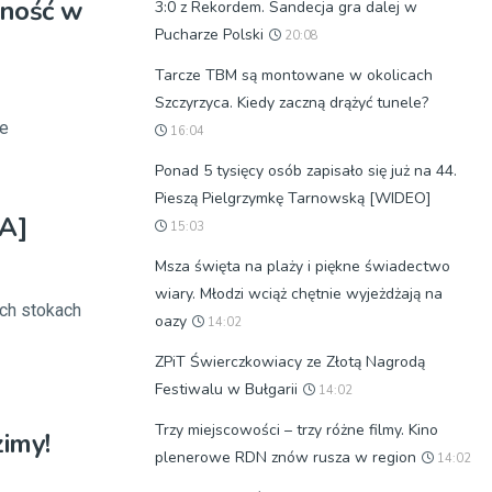
żność w
3:0 z Rekordem. Sandecja gra dalej w
Pucharze Polski
20:08
Tarcze TBM są montowane w okolicach
Szczyrzyca. Kiedy zaczną drążyć tunele?
ie
16:04
Ponad 5 tysięcy osób zapisało się już na 44.
Pieszą Pielgrzymkę Tarnowską [WIDEO]
IA]
15:03
Msza święta na plaży i piękne świadectwo
wiary. Młodzi wciąż chętnie wyjeżdżają na
ch stokach
oazy
14:02
ZPiT Świerczkowiacy ze Złotą Nagrodą
Festiwalu w Bułgarii
14:02
Trzy miejscowości – trzy różne filmy. Kino
zimy!
plenerowe RDN znów rusza w region
14:02