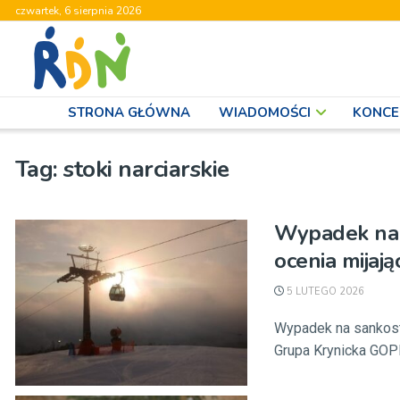
czwartek, 6 sierpnia 2026
STRONA GŁÓWNA
WIADOMOŚCI
KONCE
Tag:
stoki narciarskie
Wypadek na s
ocenia mijają
5 LUTEGO 2026
Wypadek na sankostr
Grupa Krynicka GOP