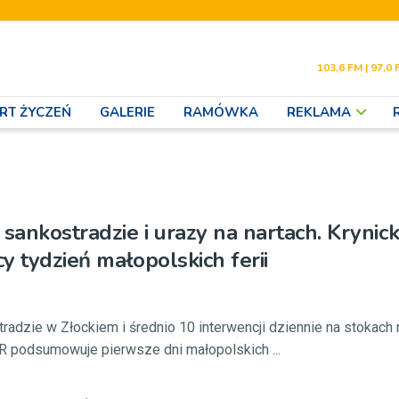
103,6 FM | 97,0 
RT ŻYCZEŃ
GALERIE
RAMÓWKA
REKLAMA
ankostradzie i urazy na nartach. Krynic
cy tydzień małopolskich ferii
adzie w Złockiem i średnio 10 interwencji dziennie na stokach n
R podsumowuje pierwsze dni małopolskich ...