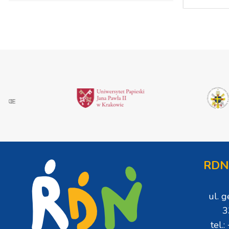
RDN
ul. 
3
tel.