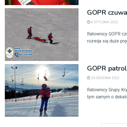
GOPR czuwa 
6 STYCZNIA 2022
Ratownicy GOPR czu
rozwija się duże prę
GOPR patroluj
30 GRUDNIA 2021
Ratownicy Grupy Kry
tym samym o dekalogu