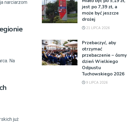
Miało być po 5,19 zł,
ja narciarzom
jest po 7,39 zł, a
może być jeszcze
drożej
egionie
21 LIPCA 2026
Przebaczyć, aby
otrzymać
przebaczenie – ósmy
rca. Na
dzień Wielkiego
Odpustu
Tuchowskiego 2026
9 LIPCA 2026
ch
skich już