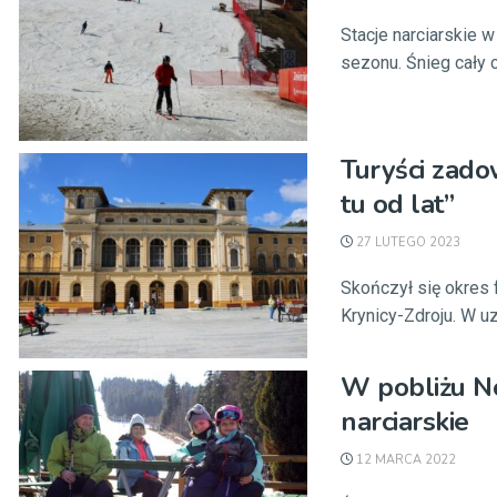
Stacje narciarskie 
sezonu. Śnieg cały c
Turyści zado
tu od lat”
27 LUTEGO 2023
Skończył się okres 
Krynicy-Zdroju. W uz
W pobliżu N
narciarskie
12 MARCA 2022