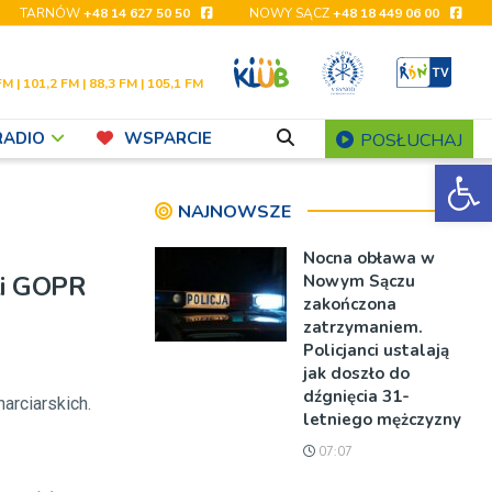
TARNÓW
+48 14 627 50 50
NOWY SĄCZ
+48 18 449 06 00
FM | 101,2 FM | 88,3 FM | 105,1 FM
RADIO
WSPARCIE
POSŁUCHAJ
Ot
NAJNOWSZE
Nocna obława w
ki GOPR
Nowym Sączu
zakończona
zatrzymaniem.
Policjanci ustalają
jak doszło do
dźgnięcia 31-
arciarskich.
letniego mężczyzny
07:07