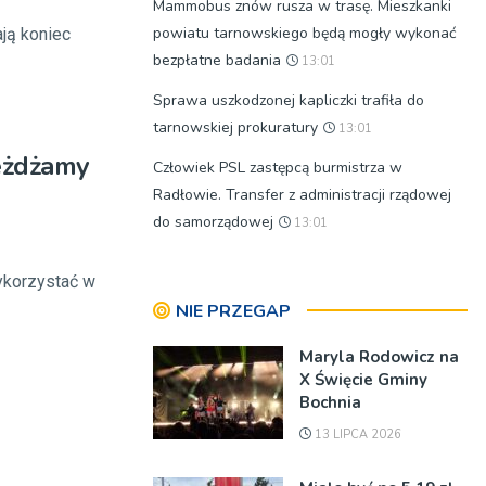
Mammobus znów rusza w trasę. Mieszkanki
powiatu tarnowskiego będą mogły wykonać
ają koniec
bezpłatne badania
13:01
Sprawa uszkodzonej kapliczki trafiła do
tarnowskiej prokuratury
13:01
jeżdżamy
Człowiek PSL zastępcą burmistrza w
Radłowie. Transfer z administracji rządowej
do samorządowej
13:01
ykorzystać w
NIE PRZEGAP
Maryla Rodowicz na
X Święcie Gminy
Bochnia
13 LIPCA 2026