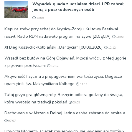
Wypadek quada z udziałem dzieci. LPR zabrał
jedną z poszkodowanych osób
18:06
Kiepura znów przyjechał do Krynicy-Zdroju. Kultowy Festiwal
ruszył. Radio RDN nadawało program na żywo [ZDJĘCIA]
15:03
XI Bieg Koszycko-Kolbiański „Dar życia” [08.08.2026]
12:12
Wszedł bez butów na Górę Objawień. Młodzi wrócili z Medjugorie
z pięknymi przeżyciami
12:12
Aktywność fizyczna z propagowaniem wartości życia. Biegacze
upamiętnili św. Maksymiliana Kolbego
11:11
Tutaj grzyb gra główną rolę. Borzęcin odlicza godziny do święta,
które wyrosło na tradycji pokoleń
09:09
Dachowanie w Mszanie Dolnej. Jedna osoba zabrana do szpitala
07:07
Utworzą kilometry ścieżek rowerowych, nie wydając ani złotówki