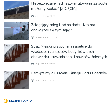
Niebezpiecznie nad naszymi głowami. Za sople
możemy zapłacić [ZDJĘCIA]
5 GRUDNIA 2023
Zalegający śnieg i lód na dachu. Kto ma
obowiązek się tym zająć?
19 GRUDNIA 2022
Straż Miejska przypomina i apeluje do
właścicieli i zarządców budynków o ich
obowiązku usuwania sopli i nawisów śnieżnych
19 LUTEGO 2021
Pamiętajmy o usuwaniu śniegu i lodu z dachów
16 LUTEGO 2021
NAJNOWSZE