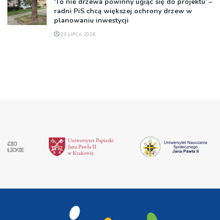
‘To nie drzewa powinny ugiąć się do projektu’ –
radni PiS chcą większej ochrony drzew w
planowaniu inwestycji
23 LIPCA 2026