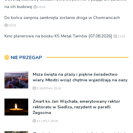
na ich budowę
06:06
Do końca sierpnia zamknięta zostanie droga w Chomranicach
05:05
Kino plenerowe na boisku KS Metal Tarnów [07.08.2026]
21:09
NIE PRZEGAP
Msza święta na plaży i piękne świadectwo
wiary. Młodzi wciąż chętnie wyjeżdżają na oazy
5 SIERPNIA 2026
Zmarł ks. Jan Wąchała, emerytowany rektor
rektoratu w Siedlcu, rezydent w parafii
Żegocina
13 LIPCA 2026