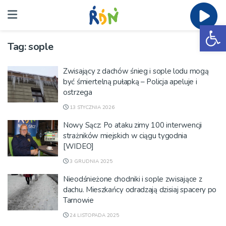
Ot
Tag:
sople
Zwisający z dachów śnieg i sople lodu mogą
być śmiertelną pułapką – Policja apeluje i
ostrzega
13 STYCZNIA 2026
Nowy Sącz: Po ataku zimy 100 interwencji
strażników miejskich w ciągu tygodnia
[WIDEO]
3 GRUDNIA 2025
Nieodśnieżone chodniki i sople zwisające z
dachu. Mieszkańcy odradzają dzisiaj spacery po
Tarnowie
24 LISTOPADA 2025