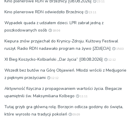
Kino plenerowe RDN w Brzeźnicy [08.08.2026]
23:11
Kino plenerowe RDN odwiedziło Brzeźnicę
23:11
Wypadek quada z udziałem dzieci. LPR zabrał jedną z
poszkodowanych osób
18:06
Kiepura znów przyjechał do Krynicy-Zdroju. Kultowy Festiwal
ruszył. Radio RDN nadawało program na żywo [ZDJĘCIA]
15:03
XI Bieg Koszycko-Kolbiański „Dar życia” [08.08.2026]
12:12
Wszedł bez butów na Górę Objawień. Młodzi wrócili z Medjugorie
z pięknymi przeżyciami
12:12
Aktywność fizyczna z propagowaniem wartości życia. Biegacze
upamiętnili św. Maksymiliana Kolbego
11:11
Tutaj grzyb gra główną rolę. Borzęcin odlicza godziny do święta,
które wyrosło na tradycji pokoleń
09:09