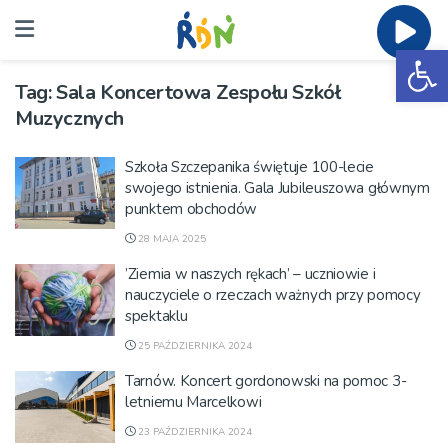
Ot
Tag:
Sala Koncertowa Zespołu Szkół
Muzycznych
Szkoła Szczepanika świętuje 100-lecie
swojego istnienia. Gala Jubileuszowa głównym
punktem obchodów
28 MAJA 2025
’Ziemia w naszych rękach’ – uczniowie i
nauczyciele o rzeczach ważnych przy pomocy
spektaklu
25 PAŹDZIERNIKA 2024
Tarnów. Koncert gordonowski na pomoc 3-
letniemu Marcelkowi
23 PAŹDZIERNIKA 2024