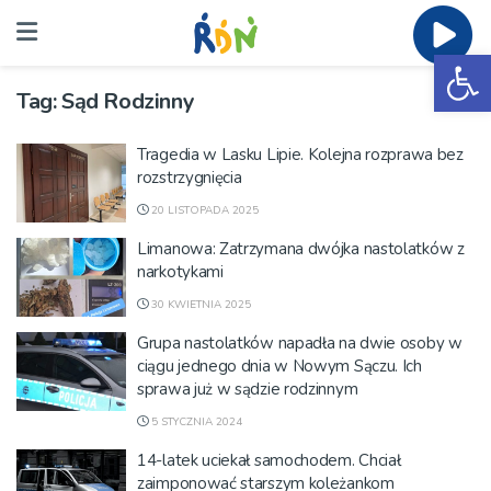
Ot
Tag:
Sąd Rodzinny
Tragedia w Lasku Lipie. Kolejna rozprawa bez
rozstrzygnięcia
20 LISTOPADA 2025
Limanowa: Zatrzymana dwójka nastolatków z
narkotykami
30 KWIETNIA 2025
Grupa nastolatków napadła na dwie osoby w
ciągu jednego dnia w Nowym Sączu. Ich
sprawa już w sądzie rodzinnym
5 STYCZNIA 2024
14-latek uciekał samochodem. Chciał
zaimponować starszym koleżankom