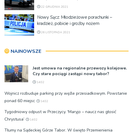
22 GRUDNIA 2021
Nowy Sącz: Młodzieżowe porachunki –
kradzież, pobicie i groźby nożem
26 LISTOPADA 2021
NAJNOWSZE
Jest umowa na regionalne przewozy kolejowe.
Czy stare pociągi zastąpi nowy tabor?
14:02
Wojnicz rozbuduje parking przy węźle przesiadkowym. Powstanie
ponad 60 miejsc
14:02
Tygodniowy odpust w Przeczycy. 'Maryjo – naucz nas głosić
Chrystusa’
14:02
Tłumy na Sądeckiej Górze Tabor. W święto Przemienienia