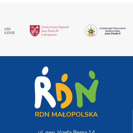
RDN MAŁOPOLSKA
ul. gen. Józefa Bema 14