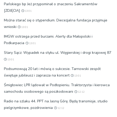
Pańskiego bp Jeż przypominał o znaczeniu Sakramentów
[ZDJĘCIA]
13:01
Można starać się o stypendium. Diecezjalna fundacja przyjmuje
wnioski
13:01
IMGW ostrzega przed burzami. Alerty dla Małopolski i
Podkarpacia
13:01
Stary Sącz: Wypadek na styku ul. Węgierskiej i drogi krajowej 87
13:01
Podsumowują 20 lat i mówią o sukcesie. Tarnowski zespół
świętuje jubileusz i zaprasza na koncert
13:01
Śmigłowiec LPR lądował w Podłopieniu. Traktorzysta i kierowca
samochodu osobowego są poszkodowani
12:12
Radio na szlaku 44. PPT na Jasną Górę. Będą transmisje, studio
pielgrzymkowe, pozdrowienia
12:12