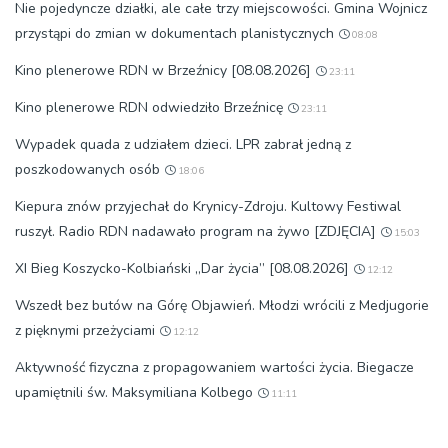
Nie pojedyncze działki, ale całe trzy miejscowości. Gmina Wojnicz
przystąpi do zmian w dokumentach planistycznych
08:08
Kino plenerowe RDN w Brzeźnicy [08.08.2026]
23:11
Kino plenerowe RDN odwiedziło Brzeźnicę
23:11
Wypadek quada z udziałem dzieci. LPR zabrał jedną z
poszkodowanych osób
18:06
Kiepura znów przyjechał do Krynicy-Zdroju. Kultowy Festiwal
ruszył. Radio RDN nadawało program na żywo [ZDJĘCIA]
15:03
XI Bieg Koszycko-Kolbiański „Dar życia” [08.08.2026]
12:12
Wszedł bez butów na Górę Objawień. Młodzi wrócili z Medjugorie
z pięknymi przeżyciami
12:12
Aktywność fizyczna z propagowaniem wartości życia. Biegacze
upamiętnili św. Maksymiliana Kolbego
11:11