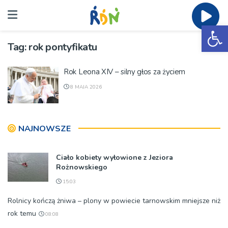
Ot
Tag:
rok pontyfikatu
Rok Leona XIV – silny głos za życiem
8 MAJA 2026
NAJNOWSZE
Ciało kobiety wyłowione z Jeziora
Rożnowskiego
15:03
Rolnicy kończą żniwa – plony w powiecie tarnowskim mniejsze niż
rok temu
08:08