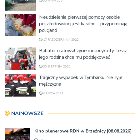
30 MAJA 2024
Nieudzielenie pierwszej pomocy osobie
poszkodowanej jest karalne – przypominają
policjanci
17 PAŹDZIERNIKA 2022
Bohater uratował życie motocyklisty. Teraz
jego rodzina chce mu podziękować
30 SIERPNIA 2021
Tragiczny wypadek w Tymbarku. Nie żyje
mężczyzna
6 LIPCA 2021
NAJNOWSZE
Kino plenerowe RDN w Brzeźnicy [08.08.2026]
23:11