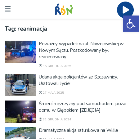
Ot
Tag:
reanimacja
Poważny wypadek na ul. Nawojowskiej w
Nowym Sączu. Poszkodowany był
reanimowany
15 GRUDNIA 2025
Udana akcja policjantów ze Szczawnicy.
Uratowali życie!
27 MAJA 2025
Śmierć mężczyzny pod samochodem, pożar
domu w Głębokiem [ZDJĘCIA]
31 GRUDNIA 2024
Dramatyczna akcja ratunkowa na Wiśle