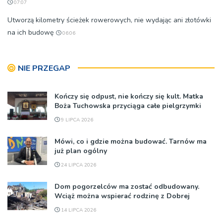
07:07
Utworzą kilometry ścieżek rowerowych, nie wydając ani złotówki
na ich budowę
06:06
NIE PRZEGAP
Kończy się odpust, nie kończy się kult. Matka
Boża Tuchowska przyciąga całe pielgrzymki
9 LIPCA 2026
Mówi, co i gdzie można budować. Tarnów ma
już plan ogólny
24 LIPCA 2026
Dom pogorzelców ma zostać odbudowany.
Wciąż można wspierać rodzinę z Dobrej
14 LIPCA 2026