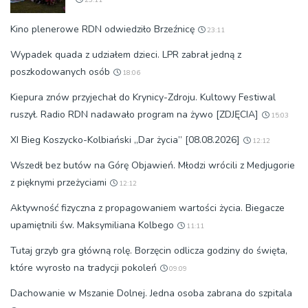
Kino plenerowe RDN odwiedziło Brzeźnicę
23:11
Wypadek quada z udziałem dzieci. LPR zabrał jedną z
poszkodowanych osób
18:06
Kiepura znów przyjechał do Krynicy-Zdroju. Kultowy Festiwal
ruszył. Radio RDN nadawało program na żywo [ZDJĘCIA]
15:03
XI Bieg Koszycko-Kolbiański „Dar życia” [08.08.2026]
12:12
Wszedł bez butów na Górę Objawień. Młodzi wrócili z Medjugorie
z pięknymi przeżyciami
12:12
Aktywność fizyczna z propagowaniem wartości życia. Biegacze
upamiętnili św. Maksymiliana Kolbego
11:11
Tutaj grzyb gra główną rolę. Borzęcin odlicza godziny do święta,
które wyrosło na tradycji pokoleń
09:09
Dachowanie w Mszanie Dolnej. Jedna osoba zabrana do szpitala