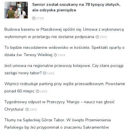
Senior został oszukany na 78 tysięcy złotych,
ale odzyska pieniądze
17:05
Budowa basenu w Ptaszkowej opóźni się. Umowa z wykonawcą
wyłonionym w przetargu nie zostanie podpisana
15:03
To będzie niecodzienne widowisko w kościele. Spektakl oparty o
działa św. Teresy Wielkiej
15:03
Jest umowa na regionalne przewozy kolejowe. Czy stare pociągi
zastąpi nowy tabor?
14:02
Wojnicz rozbuduje parking przy węźle przesiadkowym. Powstanie
ponad 60 miejsc
14:02
Tygodniowy odpust w Przeczycy. 'Maryjo – naucz nas głosić
Chrystusa’
14:02
Tłumy na Sądeckiej Górze Tabor. W święto Przemienienia
Pańskiego bp Jeż przypominał o znaczeniu Sakramentów