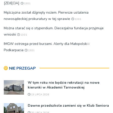
[ZDJĘCIA]
13:01
Mężczyzna został dźgnięty nożem. Pierwsze ustalenia
nowosądeckiej prokuratury w tej sprawie
13:01
Można starać się o stypendium. Diecezjalna fundacja przyjmuje
wnioski
13:01
IMGW ostrzega przed burzami. Alerty dla Małopolski i
Podkarpacia
13:01
NIE PRZEGAP
W tym roku nie będzie rekrutacji na nowe
kierunki w Akademii Tarnowskiej
13 LIPCA 2026
Dawne przedszkole zamieni się w Klub Seniora
20 LIPCA 2026