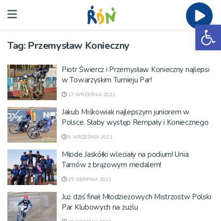
Ot
Tag:
Przemysław Konieczny
Piotr Świercz i Przemysław Konieczny najlepsi
w Towarzyskim Turnieju Par!
17 WRZEŚNIA 2021
Jakub Miśkowiak najlepszym juniorem w
Polsce. Słaby występ Rempały i Koniecznego
9 WRZEŚNIA 2021
Młode Jaskółki wleciały na podium! Unia
Tarnów z brązowym medalem!
25 SIERPNIA 2021
Już dziś finał Młodzieżowych Mistrzostw Polski
Par Klubowych na żużlu