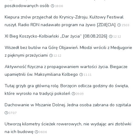
poszkodowanych osób
18:06
Kiepura znów przyjechał do Krynicy-Zdroju. Kultowy Festiwal
ruszył. Radio RDN nadawało program na żywo [ZDJĘCIA]
15:03
XI Bieg Koszycko-Kolbiański „Dar życia” [08.08.2026]
12:12
Wszedł bez butów na Górę Objawień. Młodzi wrócili z Medjugorie
z pięknymi przeżyciami
12:12
Aktywność fizyczna z propagowaniem wartości życia. Biegacze
upamiętnili św. Maksymiliana Kolbego
11:11
Tutaj grzyb gra główną rolę. Borzęcin odlicza godziny do święta,
które wyrosło na tradycji pokoleń
09:09
Dachowanie w Mszanie Dolnej. Jedna osoba zabrana do szpitala
07:07
Utworzą kilometry ścieżek rowerowych, nie wydając ani złotówki
na ich budowę
06:06