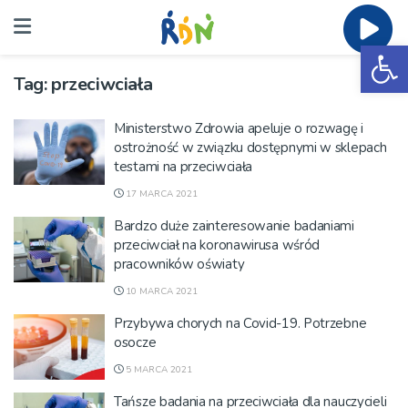
Ot
Tag:
przeciwciała
Ministerstwo Zdrowia apeluje o rozwagę i
ostrożność w związku dostępnymi w sklepach
testami na przeciwciała
17 MARCA 2021
Bardzo duże zainteresowanie badaniami
przeciwciał na koronawirusa wśród
pracowników oświaty
10 MARCA 2021
Przybywa chorych na Covid-19. Potrzebne
osocze
5 MARCA 2021
Tańsze badania na przeciwciała dla nauczycieli