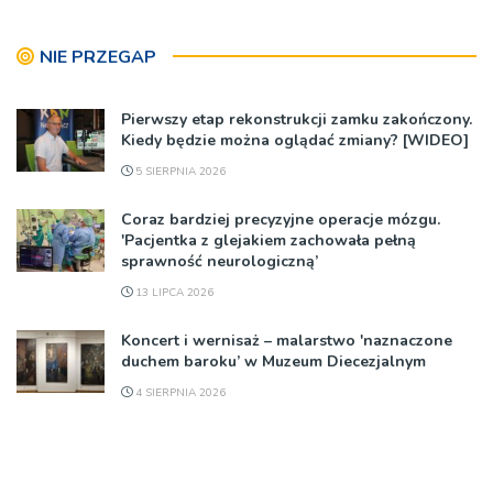
NIE PRZEGAP
Pierwszy etap rekonstrukcji zamku zakończony.
Kiedy będzie można oglądać zmiany? [WIDEO]
5 SIERPNIA 2026
Coraz bardziej precyzyjne operacje mózgu.
'Pacjentka z glejakiem zachowała pełną
sprawność neurologiczną’
13 LIPCA 2026
Koncert i wernisaż – malarstwo 'naznaczone
duchem baroku’ w Muzeum Diecezjalnym
4 SIERPNIA 2026