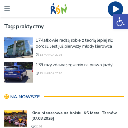
Ot
Tag:
praktyczny
17-latkowie radzą sobie z teorią lepiej niż
dorośli. Jest już pierwszy młody kierowca
14 MARCA 2026
139 razy zdawał egzamin na prawo jazdy!
13 MARCA 2026
NAJNOWSZE
Kino plenerowe na boisku KS Metal Tarnów
[07.08.2026]
21:09