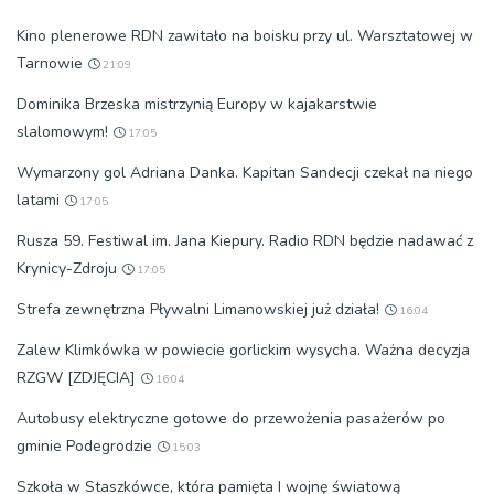
Kino plenerowe RDN zawitało na boisku przy ul. Warsztatowej w
Tarnowie
21:09
Dominika Brzeska mistrzynią Europy w kajakarstwie
slalomowym!
17:05
Wymarzony gol Adriana Danka. Kapitan Sandecji czekał na niego
latami
17:05
Rusza 59. Festiwal im. Jana Kiepury. Radio RDN będzie nadawać z
Krynicy-Zdroju
17:05
Strefa zewnętrzna Pływalni Limanowskiej już działa!
16:04
Zalew Klimkówka w powiecie gorlickim wysycha. Ważna decyzja
RZGW [ZDJĘCIA]
16:04
Autobusy elektryczne gotowe do przewożenia pasażerów po
gminie Podegrodzie
15:03
Szkoła w Staszkówce, która pamięta I wojnę światową