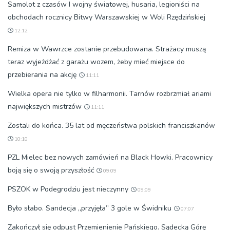
Samolot z czasów I wojny światowej, husaria, legioniści na
obchodach rocznicy Bitwy Warszawskiej w Woli Rzędzińskiej
12:12
Remiza w Wawrzce zostanie przebudowana. Strażacy muszą
teraz wyjeżdżać z garażu wozem, żeby mieć miejsce do
przebierania na akcję
11:11
Wielka opera nie tylko w filharmonii. Tarnów rozbrzmiał ariami
największych mistrzów
11:11
Zostali do końca. 35 lat od męczeństwa polskich franciszkanów
10:10
PZL Mielec bez nowych zamówień na Black Howki. Pracownicy
boją się o swoją przyszłość
09:09
PSZOK w Podegrodziu jest nieczynny
09:09
Było słabo. Sandecja „przyjęła” 3 gole w Świdniku
07:07
Zakończył się odpust Przemienienie Pańskiego. Sądecką Górę