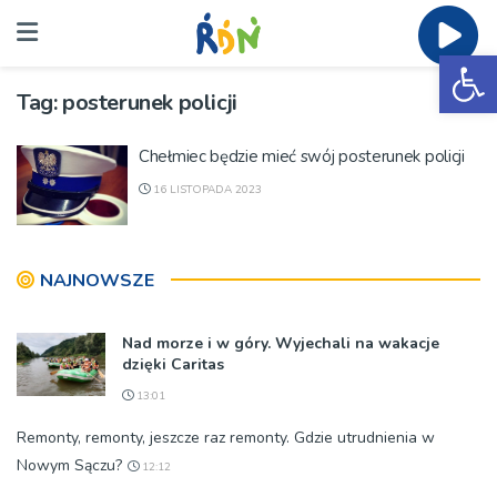
Ot
Tag:
posterunek policji
Chełmiec będzie mieć swój posterunek policji
16 LISTOPADA 2023
NAJNOWSZE
Nad morze i w góry. Wyjechali na wakacje
dzięki Caritas
13:01
Remonty, remonty, jeszcze raz remonty. Gdzie utrudnienia w
Nowym Sączu?
12:12