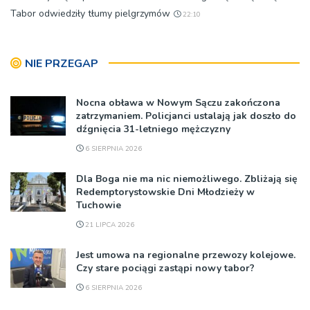
Tabor odwiedziły tłumy pielgrzymów
22:10
NIE PRZEGAP
Nocna obława w Nowym Sączu zakończona
zatrzymaniem. Policjanci ustalają jak doszło do
dźgnięcia 31-letniego mężczyzny
6 SIERPNIA 2026
Dla Boga nie ma nic niemożliwego. Zbliżają się
Redemptorystowskie Dni Młodzieży w
Tuchowie
21 LIPCA 2026
Jest umowa na regionalne przewozy kolejowe.
Czy stare pociągi zastąpi nowy tabor?
6 SIERPNIA 2026