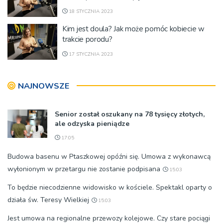
18 STYCZNIA 2023
Kim jest doula? Jak może pomóc kobiecie w
trakcie porodu?
17 STYCZNIA 2023
NAJNOWSZE
Senior został oszukany na 78 tysięcy złotych,
ale odzyska pieniądze
17:05
Budowa basenu w Ptaszkowej opóźni się. Umowa z wykonawcą
wyłonionym w przetargu nie zostanie podpisana
15:03
To będzie niecodzienne widowisko w kościele. Spektakl oparty o
działa św. Teresy Wielkiej
15:03
Jest umowa na regionalne przewozy kolejowe. Czy stare pociągi