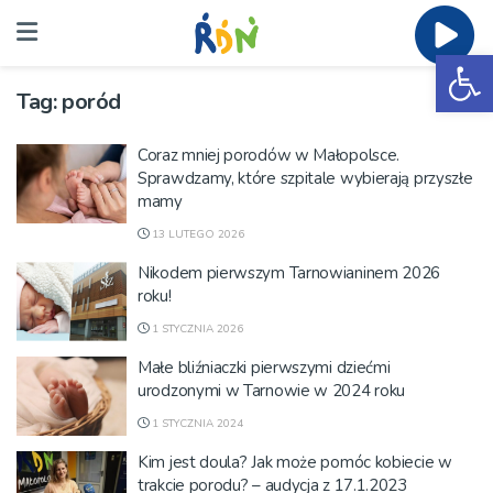
Ot
Tag:
poród
Coraz mniej porodów w Małopolsce.
Sprawdzamy, które szpitale wybierają przyszłe
mamy
13 LUTEGO 2026
Nikodem pierwszym Tarnowianinem 2026
roku!
1 STYCZNIA 2026
Małe bliźniaczki pierwszymi dziećmi
urodzonymi w Tarnowie w 2024 roku
1 STYCZNIA 2024
Kim jest doula? Jak może pomóc kobiecie w
trakcie porodu? – audycja z 17.1.2023