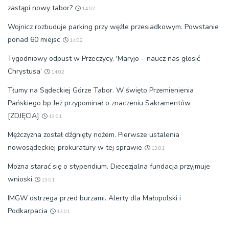
zastąpi nowy tabor?
14:02
Wojnicz rozbuduje parking przy węźle przesiadkowym. Powstanie
ponad 60 miejsc
14:02
Tygodniowy odpust w Przeczycy. 'Maryjo – naucz nas głosić
Chrystusa’
14:02
Tłumy na Sądeckiej Górze Tabor. W święto Przemienienia
Pańskiego bp Jeż przypominał o znaczeniu Sakramentów
[ZDJĘCIA]
13:01
Mężczyzna został dźgnięty nożem. Pierwsze ustalenia
nowosądeckiej prokuratury w tej sprawie
13:01
Można starać się o stypendium. Diecezjalna fundacja przyjmuje
wnioski
13:01
IMGW ostrzega przed burzami. Alerty dla Małopolski i
Podkarpacia
13:01