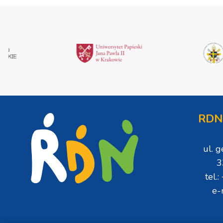
RDN
ul. 
3
tel.
e-