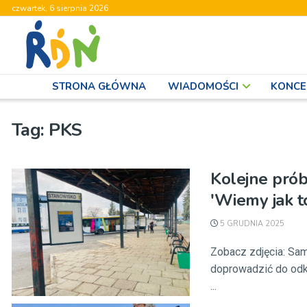
czwartek, 6 sierpnia 2026
STRONA GŁÓWNA
WIADOMOŚCI
KONCE
Tag:
PKS
Kolejne pró
'Wiemy jak t
5 GRUDNIA 2025
Zobacz zdjęcia: Sa
doprowadzić do odk
...