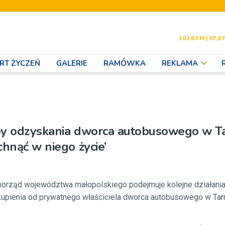
103,6 FM | 97,0 
RT ŻYCZEŃ
GALERIE
RAMÓWKA
REKLAMA
by odzyskania dworca autobusowego w T
chnąć w niego życie’
morząd województwa małopolskiego podejmuje kolejne działania
upienia od prywatnego właściciela dworca autobusowego w Tar