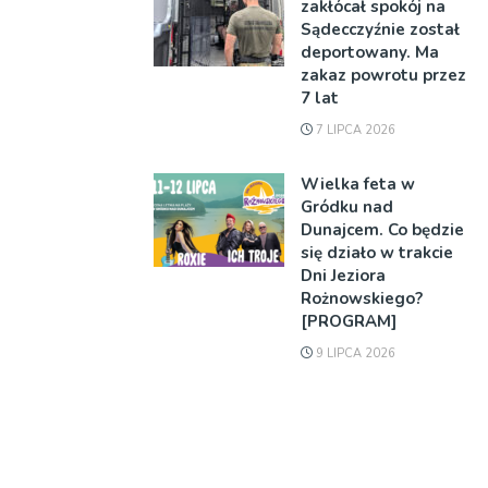
zakłócał spokój na
Sądecczyźnie został
deportowany. Ma
zakaz powrotu przez
7 lat
7 LIPCA 2026
Wielka feta w
Gródku nad
Dunajcem. Co będzie
się działo w trakcie
Dni Jeziora
Rożnowskiego?
[PROGRAM]
9 LIPCA 2026