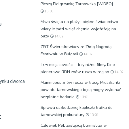
Pieszą Pielgrzymkę Tarnowską [WIDEO]
15:03
Msza święta na plaży i piękne świadectwo
z
wiary. Młodzi wciąż chętnie wyjeżdżają na
oazy
14:02
ZPiT Świerczkowiacy ze Złotą Nagrodą
Festiwalu w Bułgarii
14:02
Trzy miejscowości – trzy różne filmy. Kino
plenerowe RDN znów rusza w region
14:02
dynku dworca
Mammobus znów rusza w trasę. Mieszkanki
powiatu tarnowskiego będą mogły wykonać
bezpłatne badania
13:01
Sprawa uszkodzonej kapliczki trafiła do
z
tarnowskiej prokuratury
13:01
Człowiek PSL zastępcą burmistrza w