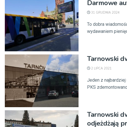
Darmowe aut
31 GRUDNIA 2024
To dobra wiadomość
wydawaniem pieniędz
Tarnowski dw
2 LIPCA 2021
Jeden z najbardzie
PKS zdemontowano na
Tarnowski d
odjeżdżają p