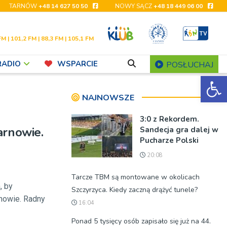
TARNÓW
+48 14 627 50 50
NOWY SĄCZ
+48 18 449 06 00
FM | 101,2 FM | 88,3 FM | 105,1 FM
RADIO
WSPARCIE
POSŁUCHAJ
Ot
NAJNOWSZE
3:0 z Rekordem.
arnowie.
Sandecja gra dalej w
Pucharze Polski
20:08
Tarcze TBM są montowane w okolicach
, by
Szczyrzyca. Kiedy zaczną drążyć tunele?
nowie. Radny
16:04
Ponad 5 tysięcy osób zapisało się już na 44.