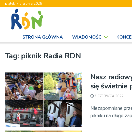
piątek, 7 sierpnia 2026
STRONA GŁÓWNA
WIADOMOŚCI
KONCE
Tag:
piknik Radia RDN
Nasz radiowy
się świetnie
6 CZERWCA 2022
Niezapomniane przeb
pikniku na długo zapa