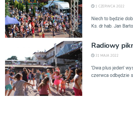
1 CZERWCA 2022
Niech to będzie do
Ks. dr hab. Jan Barto
Radiowy pikn
31 MAJA 2022
'Dwa plus jeden' wy
czerwca odbędzie si