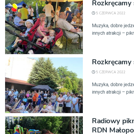
Rozkręcamy s
5 CZERWCA 2022
Muzyka, dobre jedze
innych atrakcji – pik
Rozkręcamy s
5 CZERWCA 2022
Muzyka, dobre jedze
innych atrakcji – pik
Radiowy pikn
RDN Małopol