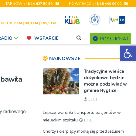
TARNÓW
+48 14 627 50 50
NOWY SĄCZ
+48 18 449 06 00
FM | 101,2 FM | 88,3 FM | 105,1 FM
RADIO
WSPARCIE
POSŁUCHAJ
Ot
NAJNOWSZE
Tradycyjne wieńce
 bawiła
dożynkowe będzie
można podziwiać w
gminie Ryglice
13:01
cy radiowego
Lepsze warunki transportu pacjentów w
mieleckim szpitalu
13:01
Chorzy i cierpiący modlą się przed Jezusem