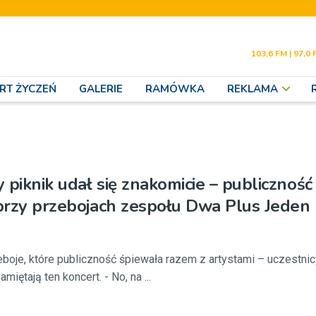
103,6 FM | 97,0 
RT ŻYCZEŃ
GALERIE
RAMÓWKA
REKLAMA
 piknik udał się znakomicie – publiczność
 przy przebojach zespołu Dwa Plus Jeden
oje, które publiczność śpiewała razem z artystami – uczestni
miętają ten koncert. - No, na ...