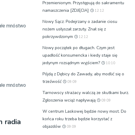
Przemienionym. Przystępują do sakramentu
namaszczenia [ZDJĘCIA]
12:12
Nowy Sącz: Podejrzany o zadanie ciosu
całe mnóstwo
nożem usłyszał zarzuty. Znał się z
pokrzywdzonym
12:12
Nowy początek po długach. Czym jest
upadłość konsumencka i kiedy staje się
jedynym rozsądnym wyjściem?
10:10
Pójdą z Dębicy do Zawady, aby modlić się o
trzeźwość
09:09
całe mnóstwo
Tarnowscy strażacy walczą ze skutkami burz.
Zgłoszenia wciąż napływają
09:09
W centrum Laskowej będzie nowy most. Do
końca roku trzeba będzie korzystać z
h radia
objazdów
09:09