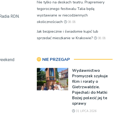
Nie tylko na deskach teatru. Prapremiery
tegorocznego festiwalu Talia będą
wystawiane w niecodziennych
 Radia RDN.
okolicznościach
08:08
Jak bezpiecznie i świadomie kupić lub
sprzedać mieszkanie w Krakowie?
08:08
NIE PRZEGAP
 weekend
Wydawnictwo
Promyczek szykuje
film i roraty o
Gietrzwałdzie.
Pojechali do Matki
Bożej polecić jej te
sprawy
31 LIPCA 2026