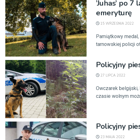
’Juhas’ po 7 
emeryturę
15 WRZEŚNIA 2022
Pamiątkowy medal, k
tarnowskiej policji 
Policyjny pi
27 LIPCA 2022
Owczarek belgijski,
czasie wolnym można 
Policyjny pi
23 MAJA 2022