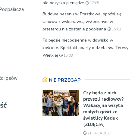
ale odzyska pieniądze
17:05
 Podpalacza
Budowa basenu w Ptaszkowej opóźni się.
Umowa z wykonawcą wyłonionym w
przetargu nie zostanie podpisana
15:03
To będzie niecodzienne widowisko w
kościele. Spektakl oparty o dzieła św. Teresy
Wielkiej
15:03
ości psów
NIE PRZEGAP
Czy będą z nich
przyszli radiowcy?
ść
Wakacyjna wizyta
małych gości ze
świetlicy Kaduk
[ZDJĘCIA]
21 LIPCA 2026