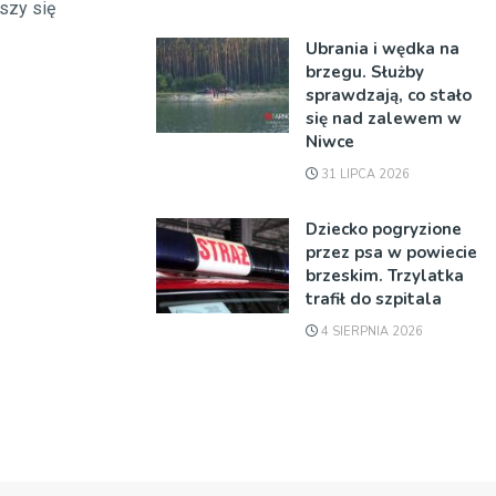
eszy się
Ubrania i wędka na
brzegu. Służby
sprawdzają, co stało
się nad zalewem w
Niwce
31 LIPCA 2026
Dziecko pogryzione
przez psa w powiecie
brzeskim. Trzylatka
trafił do szpitala
4 SIERPNIA 2026