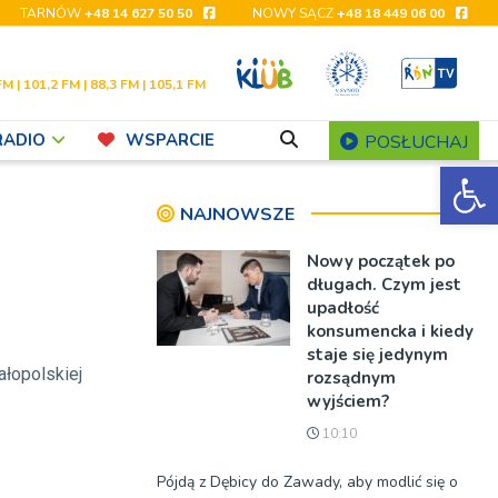
TARNÓW
+48 14 627 50 50
NOWY SĄCZ
+48 18 449 06 00
FM | 101,2 FM | 88,3 FM | 105,1 FM
RADIO
WSPARCIE
POSŁUCHAJ
Ot
NAJNOWSZE
Nowy początek po
długach. Czym jest
upadłość
konsumencka i kiedy
staje się jedynym
łopolskiej
rozsądnym
wyjściem?
10:10
Pójdą z Dębicy do Zawady, aby modlić się o