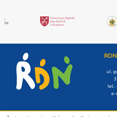
RDN
ul. 
3
tel.
e-