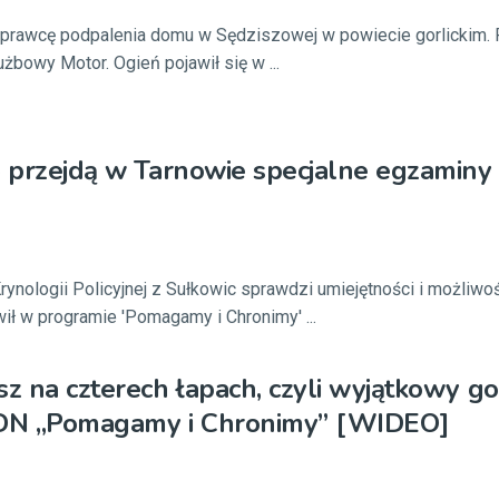
 sprawcę podpalenia domu w Sędziszowej w powiecie gorlickim.
żbowy Motor. Ogień pojawił się w ...
e przejdą w Tarnowie specjalne egzaminy
rynologii Policyjnej z Sułkowic sprawdzi umiejętności i możliw
wił w programie 'Pomagamy i Chronimy' ...
sz na czterech łapach, czyli wyjątkowy go
DN „Pomagamy i Chronimy” [WIDEO]