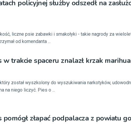
latach policyjnej służby odszedł na zasłuż
ość, liczne psie zabawki i smakołyki - takie nagrody za wielole
otrzymał od komendanta ...
es w trakcie spaceru znalazł krzak marihu
 który został wyszkolony do wyszukiwania narkotyków, udowodni
na niego liczyć. Pies o ...
es pomógł złapać podpalacza z powiatu go