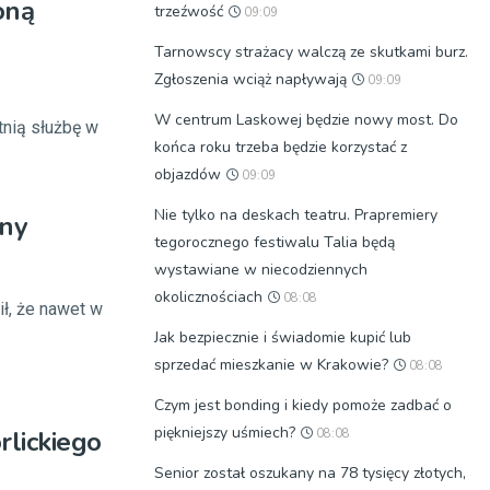
oną
trzeźwość
09:09
Tarnowscy strażacy walczą ze skutkami burz.
Zgłoszenia wciąż napływają
09:09
W centrum Laskowej będzie nowy most. Do
tnią służbę w
końca roku trzeba będzie korzystać z
objazdów
09:09
Nie tylko na deskach teatru. Prapremiery
any
tegorocznego festiwalu Talia będą
wystawiane w niecodziennych
okolicznościach
08:08
ł, że nawet w
Jak bezpiecznie i świadomie kupić lub
sprzedać mieszkanie w Krakowie?
08:08
Czym jest bonding i kiedy pomoże zadbać o
piękniejszy uśmiech?
rlickiego
08:08
Senior został oszukany na 78 tysięcy złotych,