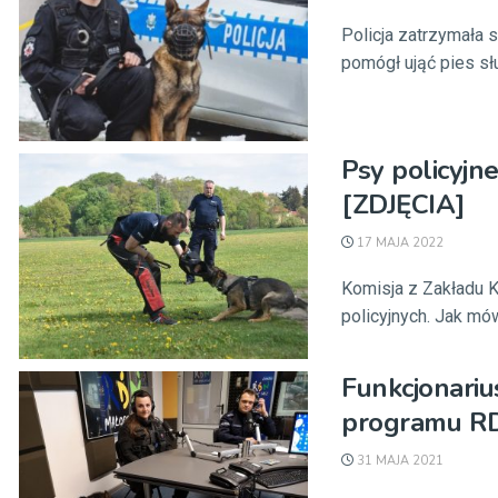
Policja zatrzymała
pomógł ująć pies słu
Psy policyjn
[ZDJĘCIA]
17 MAJA 2022
Komisja z Zakładu K
policyjnych. Jak mó
Funkcjonariu
programu R
31 MAJA 2021