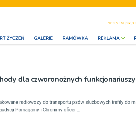
103,6 FM | 97,0 
RT ŻYCZEŃ
GALERIE
RAMÓWKA
REKLAMA
ody dla czworonożnych funkcjonariuszy
akowane radiowozy do transportu psów służbowych trafiły do ma
 audycji Pomagamy i Chronimy oficer ...