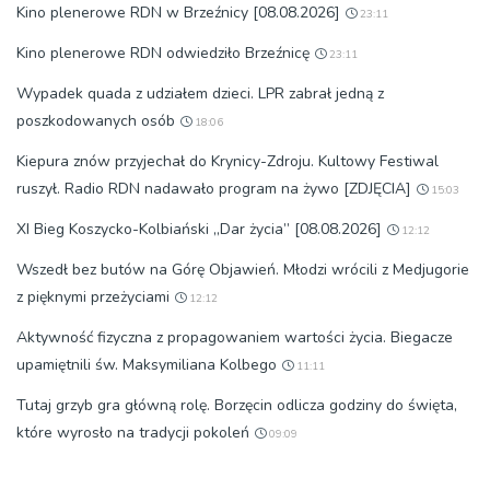
Kino plenerowe RDN w Brzeźnicy [08.08.2026]
23:11
Kino plenerowe RDN odwiedziło Brzeźnicę
23:11
Wypadek quada z udziałem dzieci. LPR zabrał jedną z
poszkodowanych osób
18:06
Kiepura znów przyjechał do Krynicy-Zdroju. Kultowy Festiwal
ruszył. Radio RDN nadawało program na żywo [ZDJĘCIA]
15:03
XI Bieg Koszycko-Kolbiański „Dar życia” [08.08.2026]
12:12
Wszedł bez butów na Górę Objawień. Młodzi wrócili z Medjugorie
z pięknymi przeżyciami
12:12
Aktywność fizyczna z propagowaniem wartości życia. Biegacze
upamiętnili św. Maksymiliana Kolbego
11:11
Tutaj grzyb gra główną rolę. Borzęcin odlicza godziny do święta,
które wyrosło na tradycji pokoleń
09:09