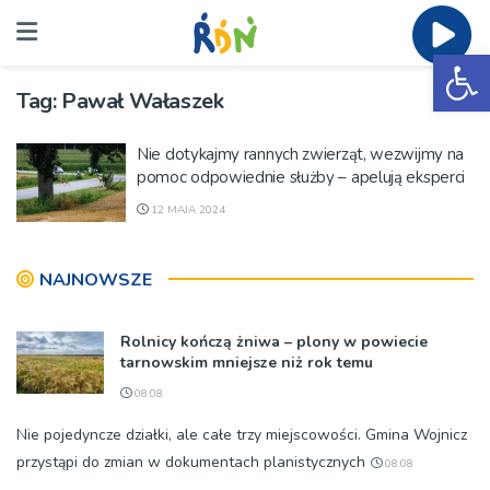
Ot
Tag:
Pawał Wałaszek
Nie dotykajmy rannych zwierząt, wezwijmy na
pomoc odpowiednie służby – apelują eksperci
12 MAJA 2024
NAJNOWSZE
Rolnicy kończą żniwa – plony w powiecie
tarnowskim mniejsze niż rok temu
08:08
Nie pojedyncze działki, ale całe trzy miejscowości. Gmina Wojnicz
przystąpi do zmian w dokumentach planistycznych
08:08