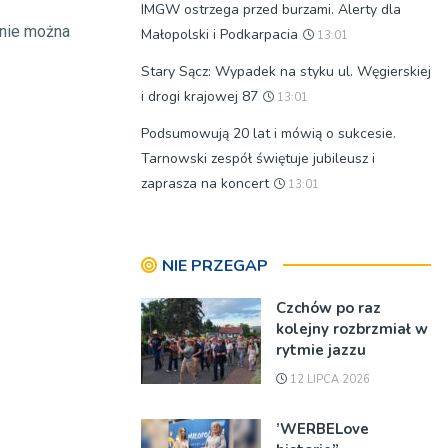
IMGW ostrzega przed burzami. Alerty dla
 nie można
Małopolski i Podkarpacia
13:01
Stary Sącz: Wypadek na styku ul. Węgierskiej
i drogi krajowej 87
13:01
Podsumowują 20 lat i mówią o sukcesie.
Tarnowski zespół świętuje jubileusz i
zaprasza na koncert
13:01
NIE PRZEGAP
Czchów po raz
kolejny rozbrzmiał w
rytmie jazzu
12 LIPCA 2026
’WERBELove