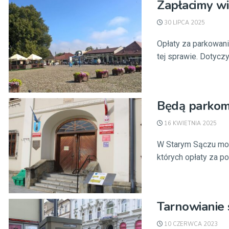
Zapłacimy wi
30 LIPCA 2025
Opłaty za parkowani
tej sprawie. Dotyczy 
Będą parkom
16 KWIETNIA 2025
W Starym Sączu mog
których opłaty za pos
Tarnowianie 
10 CZERWCA 2023