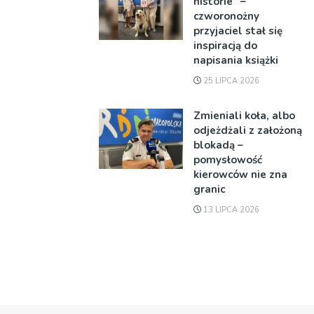
historie” –
czworonożny
przyjaciel stał się
inspiracją do
napisania książki
25 LIPCA 2026
Zmieniali koła, albo
odjeżdżali z założoną
blokadą –
pomysłowość
kierowców nie zna
granic
13 LIPCA 2026