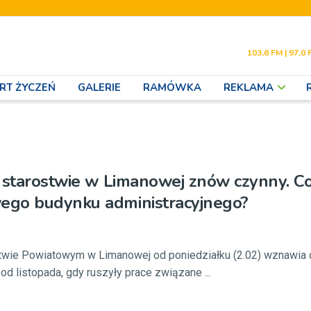
103,6 FM | 97,0 
RT ŻYCZEŃ
GALERIE
RAMÓWKA
REKLAMA
 starostwie w Limanowej znów czynny. Co
go budynku administracyjnego?
stwie Powiatowym w Limanowej od poniedziałku (2.02) wznawia d
od listopada, gdy ruszyły prace związane ...