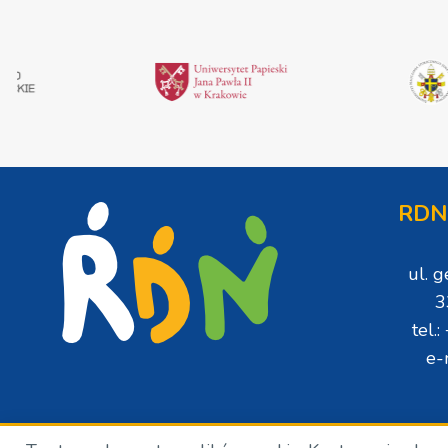
RDN
ul. 
3
tel.
e-