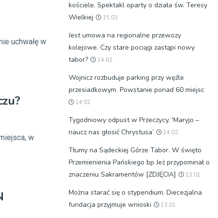
kościele. Spektakl oparty o działa św. Teresy
Wielkiej
15:03
Jest umowa na regionalne przewozy
śnie uchwałę w
kolejowe. Czy stare pociągi zastąpi nowy
tabor?
14:02
Wojnicz rozbuduje parking przy węźle
przesiadkowym. Powstanie ponad 60 miejsc
czu?
14:02
Tygodniowy odpust w Przeczycy. 'Maryjo –
naucz nas głosić Chrystusa’
14:02
miejsca, w
Tłumy na Sądeckiej Górze Tabor. W święto
Przemienienia Pańskiego bp Jeż przypominał o
znaczeniu Sakramentów [ZDJĘCIA]
13:01
Można starać się o stypendium. Diecezjalna
N
fundacja przyjmuje wnioski
13:01