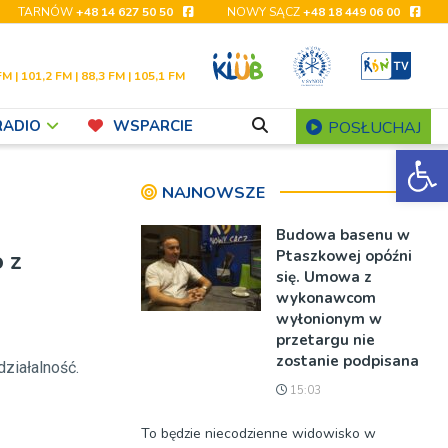
TARNÓW
+48 14 627 50 50
NOWY SĄCZ
+48 18 449 06 00
FM | 101,2 FM | 88,3 FM | 105,1 FM
RADIO
WSPARCIE
POSŁUCHAJ
Ot
NAJNOWSZE
Budowa basenu w
 z
Ptaszkowej opóźni
się. Umowa z
wykonawcom
wyłonionym w
przetargu nie
zostanie podpisana
ziałalność.
15:03
To będzie niecodzienne widowisko w