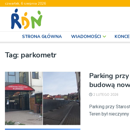
czwartek, 6 sierpnia 2026
STRONA GŁÓWNA
WIADOMOŚCI
KONCE
Tag:
parkometr
Parking przy
budową nowe
2 LUTEGO 2026
Parking przy Staro
Teren był nieczynny 