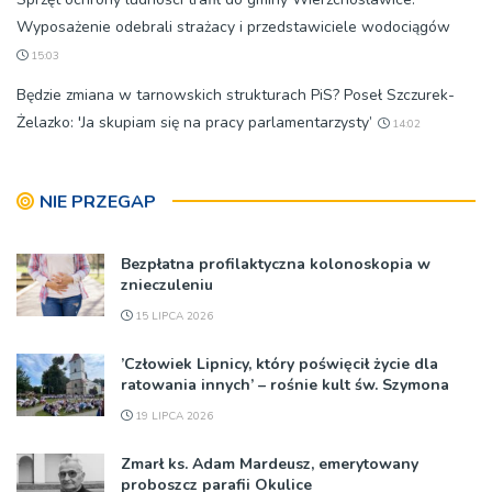
Wyposażenie odebrali strażacy i przedstawiciele wodociągów
15:03
Będzie zmiana w tarnowskich strukturach PiS? Poseł Szczurek-
Żelazko: 'Ja skupiam się na pracy parlamentarzysty’
14:02
NIE PRZEGAP
Bezpłatna profilaktyczna kolonoskopia w
znieczuleniu
15 LIPCA 2026
’Człowiek Lipnicy, który poświęcił życie dla
ratowania innych’ – rośnie kult św. Szymona
19 LIPCA 2026
Zmarł ks. Adam Mardeusz, emerytowany
proboszcz parafii Okulice