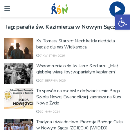
Ot
Tag:
parafia św. Kazimierza w Nowym Sączu
Ks. Tomasz Starzec: Niech każda niedziela
będzie dla nas Wielkanocą
7 KWIETNIA 2026
Wspomnienia o śp. ks. Janie Siedlarzu. „Miał
głęboką wiarę i był wspaniałym kapłanem”
27 SIERPNIA 2025
To sposób na osobiste doświadczenie Boga.
Szkoła Nowej Ewangelizacji zaprasza na Kurs
Nowe Życie
30 MAJA 2024
Tradycja i świadectwo. Procesja Bożego Ciała
w Nowym Sączu [ZDJĘCIA] [WIDEO]