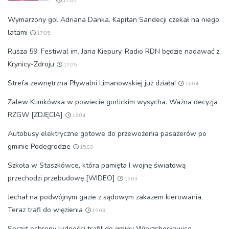
17:05
Wymarzony gol Adriana Danka. Kapitan Sandecji czekał na niego
latami
17:05
Rusza 59. Festiwal im. Jana Kiepury. Radio RDN będzie nadawać z
Krynicy-Zdroju
17:05
Strefa zewnętrzna Pływalni Limanowskiej już działa!
16:04
Zalew Klimkówka w powiecie gorlickim wysycha. Ważna decyzja
RZGW [ZDJĘCIA]
16:04
Autobusy elektryczne gotowe do przewożenia pasażerów po
gminie Podegrodzie
15:03
Szkoła w Staszkówce, która pamięta I wojnę światową
przechodzi przebudowę [WIDEO]
15:03
Jechał na podwójnym gazie z sądowym zakazem kierowania.
Teraz trafi do więzienia
15:03
Sprzęt ochrony ludności trafił do gminy Wierzchosławice.