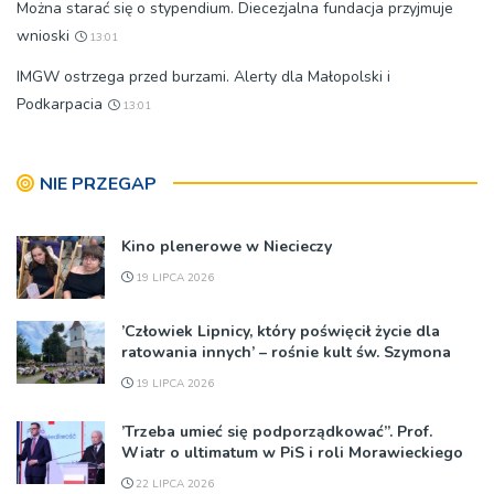
Można starać się o stypendium. Diecezjalna fundacja przyjmuje
wnioski
13:01
IMGW ostrzega przed burzami. Alerty dla Małopolski i
Podkarpacia
13:01
NIE PRZEGAP
Kino plenerowe w Niecieczy
19 LIPCA 2026
’Człowiek Lipnicy, który poświęcił życie dla
ratowania innych’ – rośnie kult św. Szymona
19 LIPCA 2026
’Trzeba umieć się podporządkować”. Prof.
Wiatr o ultimatum w PiS i roli Morawieckiego
22 LIPCA 2026