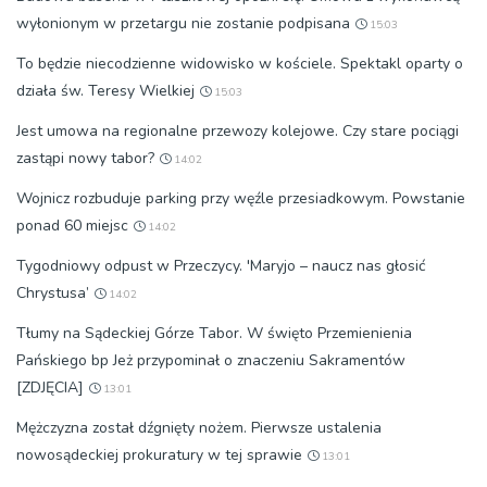
wyłonionym w przetargu nie zostanie podpisana
15:03
To będzie niecodzienne widowisko w kościele. Spektakl oparty o
działa św. Teresy Wielkiej
15:03
Jest umowa na regionalne przewozy kolejowe. Czy stare pociągi
zastąpi nowy tabor?
14:02
Wojnicz rozbuduje parking przy węźle przesiadkowym. Powstanie
ponad 60 miejsc
14:02
Tygodniowy odpust w Przeczycy. 'Maryjo – naucz nas głosić
Chrystusa’
14:02
Tłumy na Sądeckiej Górze Tabor. W święto Przemienienia
Pańskiego bp Jeż przypominał o znaczeniu Sakramentów
[ZDJĘCIA]
13:01
Mężczyzna został dźgnięty nożem. Pierwsze ustalenia
nowosądeckiej prokuratury w tej sprawie
13:01