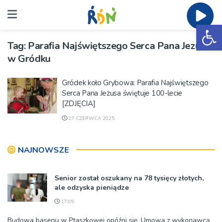
Ot
Tag:
Parafia Najświętszego Serca Pana Jezusa
w Gródku
Gródek koło Grybowa: Parafia Najświętszego
Serca Pana Jezusa świętuje 100-lecie
[ZDJĘCIA]
27 CZERWCA 2025
NAJNOWSZE
Senior został oszukany na 78 tysięcy złotych,
ale odzyska pieniądze
17:05
Budowa basenu w Ptaszkowej opóźni się. Umowa z wykonawcą