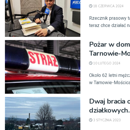
18 CZERWCA 2024
Rzecznik prasowy ta
teraz chce działać na
Pożar w dom
Tarnowie-Moś
10 LUTEGO 2024
Około 62 letni męż
w Tarnowie-Mościcac
Dwaj bracia 
działkowych.
3 STYCZNIA 2023