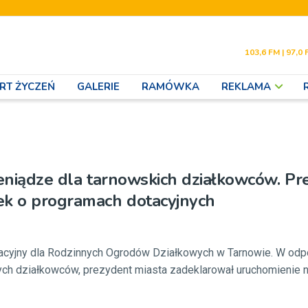
103,6 FM | 97,0 
RT ŻYCZEŃ
GALERIE
RAMÓWKA
REKLAMA
ieniądze dla tarnowskich działkowców. Pr
ek o programach dotacyjnych
acyjny dla Rodzinnych Ogrodów Działkowych w Tarnowie. W odp
ch działkowców, prezydent miasta zadeklarował uruchomienie n