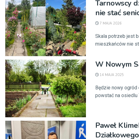
Tarnowscy dz
nie stać sen
7 MAJA 2026
Skala potrzeb jest b
mieszkańców nie stać
W Nowym Sąc
14 MAJA 2025
Będzie nowy ogród 
powstać na osiedlu Tł
Paweł Klime
Działkowego