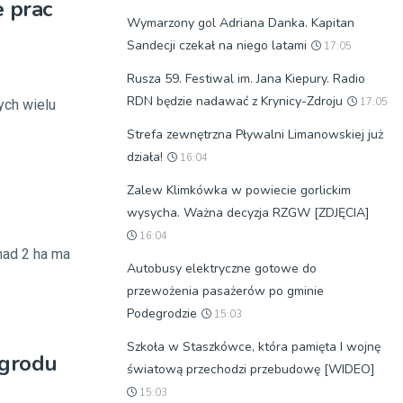
e prac
Wymarzony gol Adriana Danka. Kapitan
Sandecji czekał na niego latami
17:05
Rusza 59. Festiwal im. Jana Kiepury. Radio
RDN będzie nadawać z Krynicy-Zdroju
17:05
ych wielu
Strefa zewnętrzna Pływalni Limanowskiej już
działa!
16:04
Zalew Klimkówka w powiecie gorlickim
wysycha. Ważna decyzja RZGW [ZDJĘCIA]
16:04
nad 2 ha ma
Autobusy elektryczne gotowe do
przewożenia pasażerów po gminie
Podegrodzie
15:03
Szkoła w Staszkówce, która pamięta I wojnę
Ogrodu
światową przechodzi przebudowę [WIDEO]
15:03