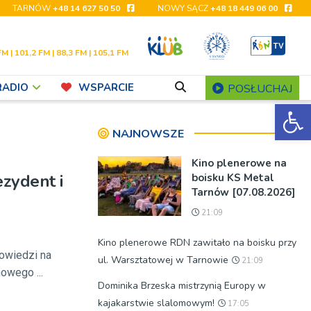
TARNÓW
+48 14 627 50 50
NOWY SĄCZ
+48 18 449 06 00
FM | 101,2 FM | 88,3 FM | 105,1 FM
RADIO
WSPARCIE
POSŁUCHAJ
Ot
NAJNOWSZE
Kino plenerowe na
ezydent i
boisku KS Metal
Tarnów [07.08.2026]
21:09
Kino plenerowe RDN zawitało na boisku przy
owiedzi na
ul. Warsztatowej w Tarnowie
21:09
owego ...
Dominika Brzeska mistrzynią Europy w
kajakarstwie slalomowym!
17:05