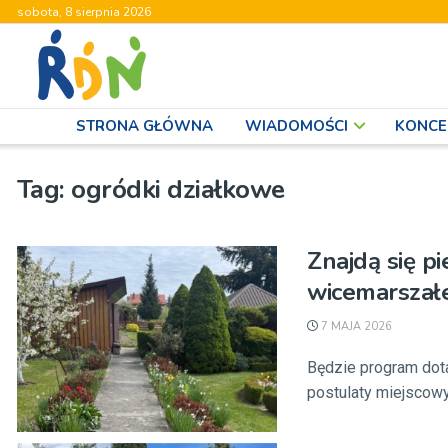
sobota, 8 sierpnia 2026
STRONA GŁÓWNA
WIADOMOŚCI
KONCE
Tag:
ogródki działkowe
Znajdą się p
wicemarszał
7 MAJA 2026
Będzie program dot
postulaty miejscowy