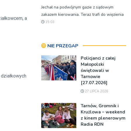
Jechał na podwójnym gazie z sądowym
zakazem kierowania. Teraz trafi do więzienia
ziałkowcem, a
15:03
NIE PRZEGAP
Policjanci z całej
Małopolski
świętowali w
 działkowych
Tarnowie
[27.07.2026]
27 LIPCA 2026
Tarnów, Gromnik i
Krużlowa – weekend
z kinem plenerowym
Radia RDN