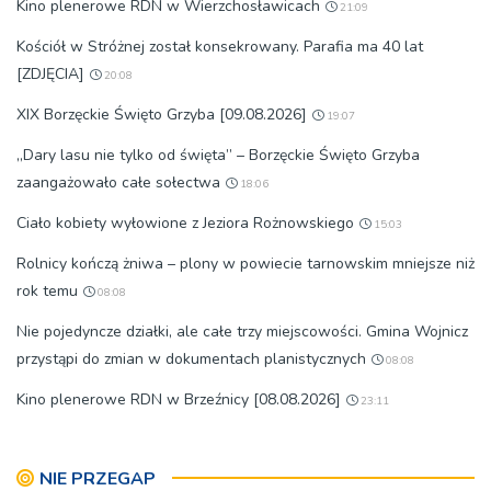
Kino plenerowe RDN w Wierzchosławicach
21:09
Kościół w Stróżnej został konsekrowany. Parafia ma 40 lat
[ZDJĘCIA]
20:08
XIX Borzęckie Święto Grzyba [09.08.2026]
19:07
„Dary lasu nie tylko od święta” – Borzęckie Święto Grzyba
zaangażowało całe sołectwa
18:06
Ciało kobiety wyłowione z Jeziora Rożnowskiego
15:03
Rolnicy kończą żniwa – plony w powiecie tarnowskim mniejsze niż
rok temu
08:08
Nie pojedyncze działki, ale całe trzy miejscowości. Gmina Wojnicz
przystąpi do zmian w dokumentach planistycznych
08:08
Kino plenerowe RDN w Brzeźnicy [08.08.2026]
23:11
NIE PRZEGAP