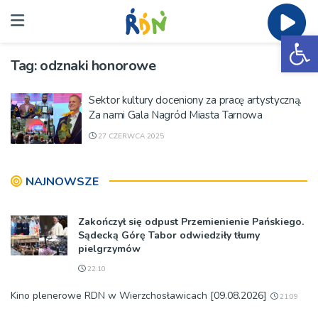
Ot
Tag:
odznaki honorowe
Sektor kultury doceniony za pracę artystyczną.
Za nami Gala Nagród Miasta Tarnowa
27 CZERWCA 2025
NAJNOWSZE
Zakończył się odpust Przemienienie Pańskiego.
Sądecką Górę Tabor odwiedziły tłumy
pielgrzymów
22:10
Kino plenerowe RDN w Wierzchosławicach [09.08.2026]
21:09