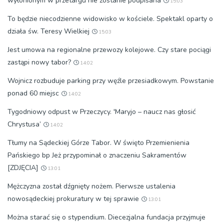
wyłonionym w przetargu nie zostanie podpisana
15:03
To będzie niecodzienne widowisko w kościele. Spektakl oparty o
działa św. Teresy Wielkiej
15:03
Jest umowa na regionalne przewozy kolejowe. Czy stare pociągi
zastąpi nowy tabor?
14:02
Wojnicz rozbuduje parking przy węźle przesiadkowym. Powstanie
ponad 60 miejsc
14:02
Tygodniowy odpust w Przeczycy. 'Maryjo – naucz nas głosić
Chrystusa’
14:02
Tłumy na Sądeckiej Górze Tabor. W święto Przemienienia
Pańskiego bp Jeż przypominał o znaczeniu Sakramentów
[ZDJĘCIA]
13:01
Mężczyzna został dźgnięty nożem. Pierwsze ustalenia
nowosądeckiej prokuratury w tej sprawie
13:01
Można starać się o stypendium. Diecezjalna fundacja przyjmuje