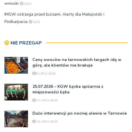
wnioski
13:01
IMGW ostrzega przed burzami. Alerty dla Małopolski i
Podkarpacia
13:01
NIE PRZEGAP
Ceny owoców na tarnowskich targach idą w
górę, ale klientów nie brakuje
8 LIPCA 2026
25.07.2026 – KGW Łęcka spiżarnia z
miejscowości Łęka
27 LIPCA 2026
Dużo interwencji po nocnej ulewie w Tarnowie
14 LIPCA 2026