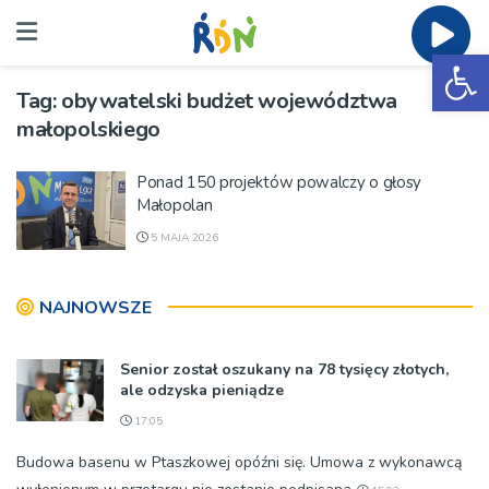
Ot
Tag:
obywatelski budżet województwa
małopolskiego
Ponad 150 projektów powalczy o głosy
Małopolan
5 MAJA 2026
NAJNOWSZE
Senior został oszukany na 78 tysięcy złotych,
ale odzyska pieniądze
17:05
Budowa basenu w Ptaszkowej opóźni się. Umowa z wykonawcą