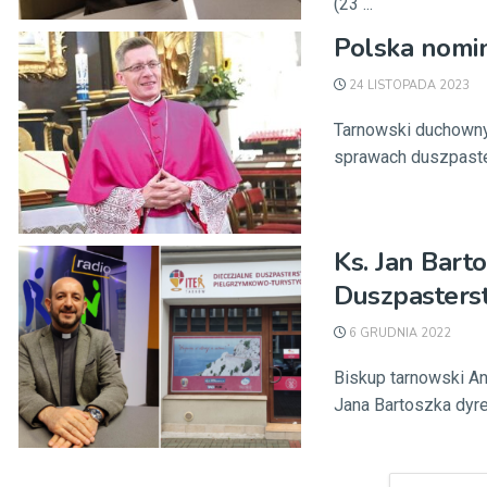
(23 ...
Polska nomi
24 LISTOPADA 2023
Tarnowski duchowny k
sprawach duszpaster
Ks. Jan Bar
Duszpasters
6 GRUDNIA 2022
Biskup tarnowski An
Jana Bartoszka dyre