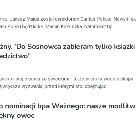
 ks. Janusz Majda został dyrektorem Caritas Polska. Nowym 
atu Polski będzie ks. Marcin Kokoszka. Natomiast bp ...
ny. 'Do Sosnowca zabieram tylko książki i
edzictwo’
łanami i współpraca ze świeckimi - to zdaniem nowego biskupa
jwiększe wyzwania, przed którymi stoi obejmując ...
o nominacji bpa Ważnego: nasze modlitw
iękny owoc