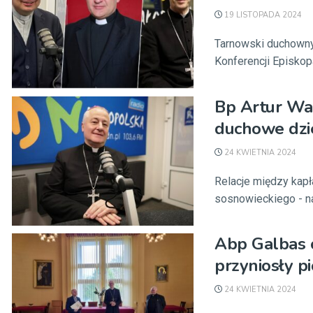
19 LISTOPADA 2024
Tarnowski duchowny
Konferencji Episkop
Bp Artur Waż
duchowe dzi
24 KWIETNIA 2024
Relacje między kap
sosnowieckiego - na
Abp Galbas 
przyniosły p
24 KWIETNIA 2024