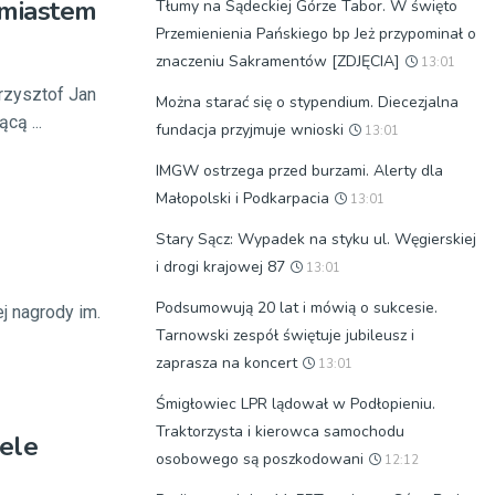
 miastem
Tłumy na Sądeckiej Górze Tabor. W święto
Przemienienia Pańskiego bp Jeż przypominał o
znaczeniu Sakramentów [ZDJĘCIA]
13:01
rzysztof Jan
Można starać się o stypendium. Diecezjalna
cą ...
fundacja przyjmuje wnioski
13:01
IMGW ostrzega przed burzami. Alerty dla
Małopolski i Podkarpacia
13:01
Stary Sącz: Wypadek na styku ul. Węgierskiej
i drogi krajowej 87
13:01
Podsumowują 20 lat i mówią o sukcesie.
j nagrody im.
Tarnowski zespół świętuje jubileusz i
zaprasza na koncert
13:01
Śmigłowiec LPR lądował w Podłopieniu.
Traktorzysta i kierowca samochodu
ele
osobowego są poszkodowani
12:12