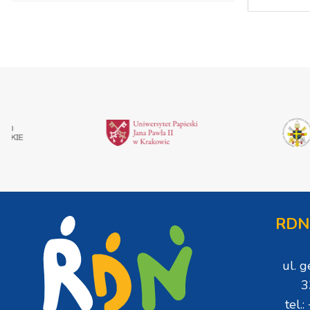
RDN
ul. 
3
tel.