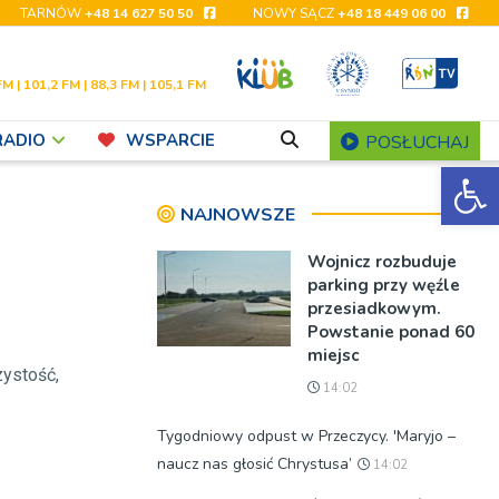
TARNÓW
+48 14 627 50 50
NOWY SĄCZ
+48 18 449 06 00
FM | 101,2 FM | 88,3 FM | 105,1 FM
RADIO
WSPARCIE
POSŁUCHAJ
Ot
NAJNOWSZE
Wojnicz rozbuduje
parking przy węźle
przesiadkowym.
Powstanie ponad 60
miejsc
zystość,
14:02
Tygodniowy odpust w Przeczycy. 'Maryjo –
naucz nas głosić Chrystusa’
14:02