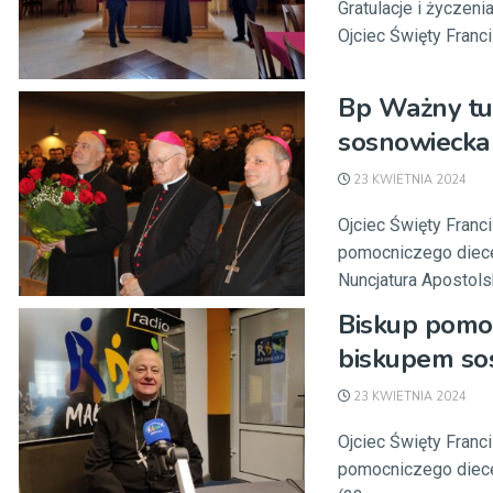
Gratulacje i życzeni
Ojciec Święty Franc
Bp Ważny tuż
sosnowiecka
23 KWIETNIA 2024
Ojciec Święty Fran
pomocniczego diecez
Nuncjatura Apostolsk
Biskup pomoc
biskupem so
23 KWIETNIA 2024
Ojciec Święty Fran
pomocniczego diecez