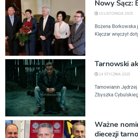
Nowy Sącz: B
10 LISTOPADA 2025
Bożena Borkowska j
Klęczar wręczył dot
Tarnowski a
14 STYCZNIA 2025
Tarnowianin Jędrzej
Zbyszka Cybulskiego
Ważne nomina
diecezji tarn