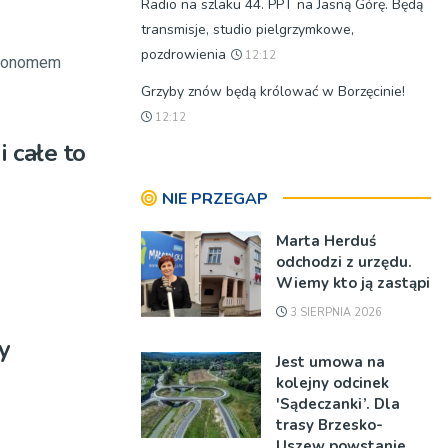
Radio na szlaku 44. PPT na Jasną Górę. Będą
transmisje, studio pielgrzymkowe,
pozdrowienia
12:12
ekonomem
Grzyby znów będą królować w Borzęcinie!
12:12
 całe to
NIE PRZEGAP
Marta Herduś
odchodzi z urzędu.
Wiemy kto ją zastąpi
3 SIERPNIA 2026
y
Jest umowa na
kolejny odcinek
'Sądeczanki’. Dla
trasy Brzesko-
Uszew powstanie