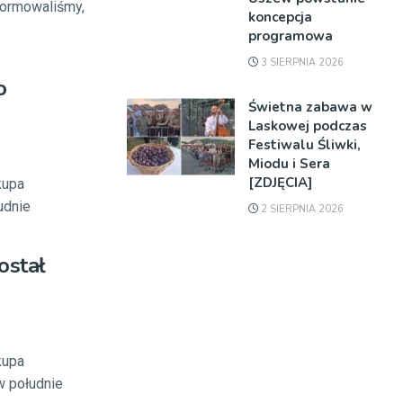
nformowaliśmy,
koncepcja
programowa
3 SIERPNIA 2026
o
Świetna zabawa w
Laskowej podczas
Festiwalu Śliwki,
Miodu i Sera
[ZDJĘCIA]
kupa
udnie
2 SIERPNIA 2026
ostał
kupa
w południe