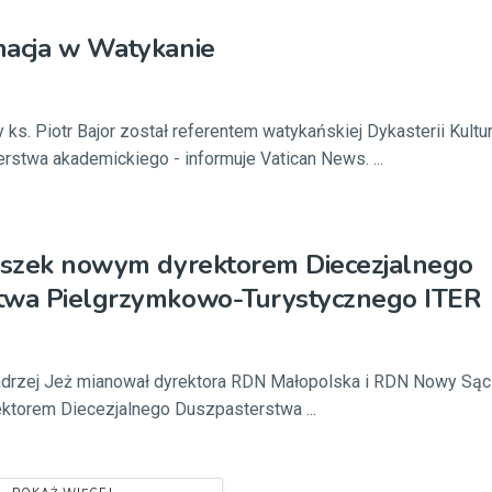
nacja w Watykanie
s. Piotr Bajor został referentem watykańskiej Dykasterii Kultur
stwa akademickiego - informuje Vatican News. ...
toszek nowym dyrektorem Diecezjalnego
twa Pielgrzymkowo-Turystycznego ITER
drzej Jeż mianował dyrektora RDN Małopolska i RDN Nowy Sącz 
ktorem Diecezjalnego Duszpasterstwa ...