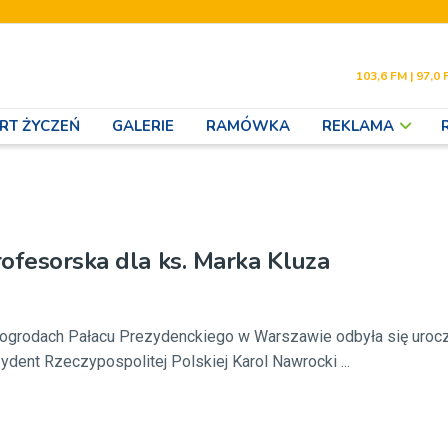
103,6 FM | 97,0 
RT ŻYCZEŃ
GALERIE
RAMÓWKA
REKLAMA
ofesorska dla ks. Marka Kluza
w ogrodach Pałacu Prezydenckiego w Warszawie odbyła się uroc
ydent Rzeczypospolitej Polskiej Karol Nawrocki ...