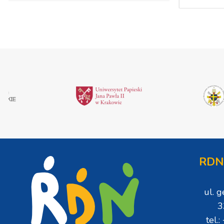
RDN
ul. 
3
tel.