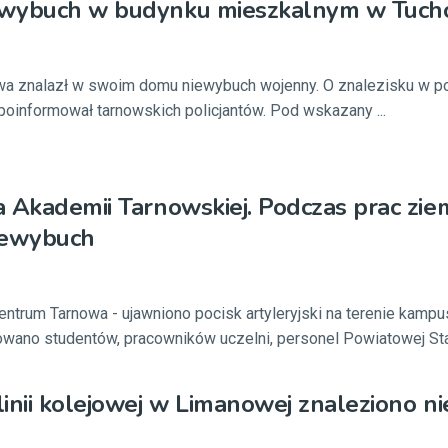
wybuch w budynku mieszkalnym w Tuch
a znalazł w swoim domu niewybuch wojenny. O znalezisku w po
 poinformował tarnowskich policjantów. Pod wskazany ...
 Akademii Tarnowskiej. Podczas prac zi
iewybuch
ntrum Tarnowa - ujawniono pocisk artyleryjski na terenie kamp
wano studentów, pracowników uczelni, personel Powiatowej Stacj
inii kolejowej w Limanowej znaleziono 