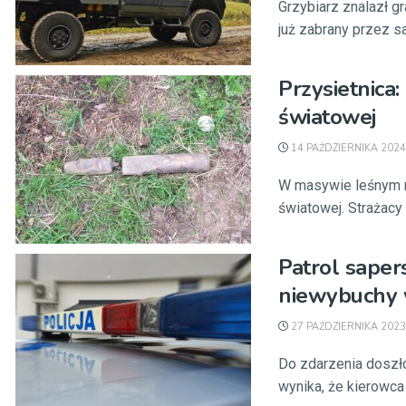
Grzybiarz znalazł g
już zabrany przez s
Przysietnica
światowej
14 PAŹDZIERNIKA 2024
W masywie leśnym n
światowej. Strażacy i
Patrol saper
niewybuchy 
27 PAŹDZIERNIKA 2023
Do zdarzenia doszło
wynika, że kierowca