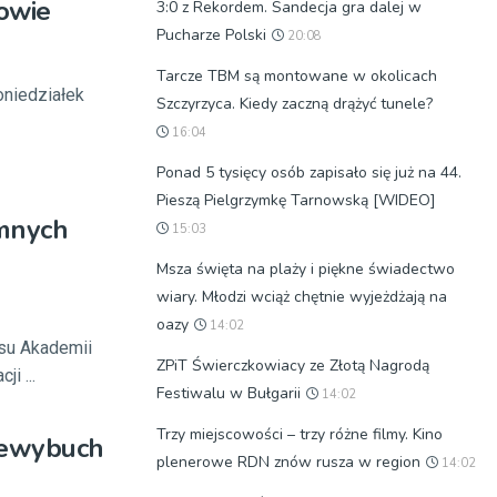
owie
3:0 z Rekordem. Sandecja gra dalej w
Pucharze Polski
20:08
Tarcze TBM są montowane w okolicach
niedziałek
Szczyrzyca. Kiedy zaczną drążyć tunele?
16:04
Ponad 5 tysięcy osób zapisało się już na 44.
Pieszą Pielgrzymkę Tarnowską [WIDEO]
emnych
15:03
Msza święta na plaży i piękne świadectwo
wiary. Młodzi wciąż chętnie wyjeżdżają na
oazy
14:02
usu Akademii
ZPiT Świerczkowiacy ze Złotą Nagrodą
i ...
Festiwalu w Bułgarii
14:02
Trzy miejscowości – trzy różne filmy. Kino
niewybuch
plenerowe RDN znów rusza w region
14:02