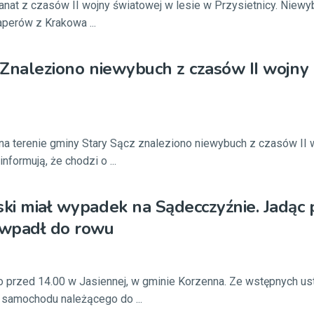
ranat z czasów II wojny światowej w lesie w Przysietnicy. Niewy
aperów z Krakowa ...
: Znaleziono niewybuch z czasów II wojny
a terenie gminy Stary Sącz znaleziono niewybuch z czasów II 
nformują, że chodzi o ...
ski miał wypadek na Sądecczyźnie. Jadąc 
wpadł do rowu
 przed 14.00 w Jasiennej, w gminie Korzenna. Ze wstępnych usta
 samochodu należącego do ...