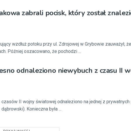
akowa zabrali pocisk, który został znalez
ujący wzdłuż potoku przy ul. Zdrojowej w Grybowie zauważył, ż
uch. Później oszacowano, że pochodzi ...
sno odnaleziono niewybuch z czasu II w
 z czasów II wojny światowej odnaleziono na jednej z prywatnych
dąbrowski). Konieczna była ...