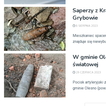
Saperzy z Kr
Grybowie
8 SIERPNIA 2023
Mieszkaniec spacer
znajduje się niewyb
W gminie Ole
światowej
29 CZERWCA 2023
Pocisk artyleryjski
gminie Olesno (pow. 