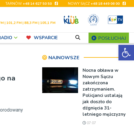
TARNÓW
+48 14 627 50 50
NOWY SĄCZ
+48 18 449 06 00
FM | 101,2 FM | 88,3 FM | 105,1 FM
RADIO
WSPARCIE
POSŁUCHAJ
Ot
NAJNOWSZE
Nocna obława w
go na
Nowym Sączu
zakończona
zatrzymaniem.
Policjanci ustalają
jak doszło do
dźgnięcia 31-
korodowany
letniego mężczyzny
07:07