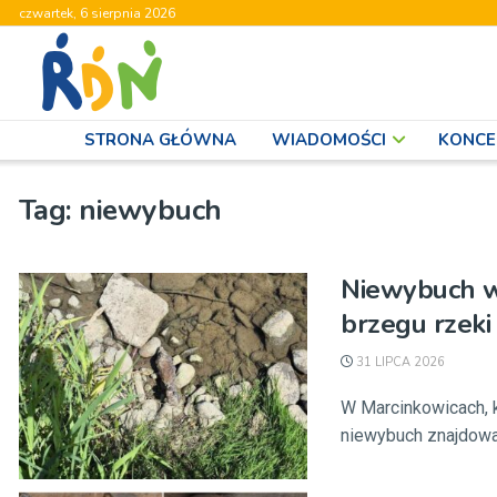
czwartek, 6 sierpnia 2026
STRONA GŁÓWNA
WIADOMOŚCI
KONCE
Tag:
niewybuch
Niewybuch w
brzegu rzeki
31 LIPCA 2026
W Marcinkowicach, 
niewybuch znajdował 