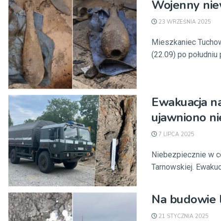
Wojenny nie
23 WRZEŚNIA 2025
Mieszkaniec Tuchow
(22.09) po południu
Ewakuacja na
ujawniono n
7 LIPCA 2025
Niebezpiecznie w ce
Tarnowskiej. Ewakuo
Na budowie l
21 STYCZNIA 2025