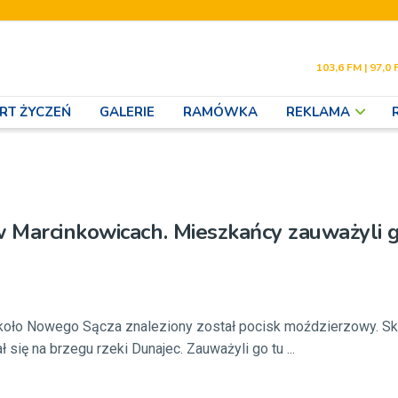
103,6 FM | 97,0 
RT ŻYCZEŃ
GALERIE
RAMÓWKA
REKLAMA
 Marcinkowicach. Mieszkańcy zauważyli 
koło Nowego Sącza znaleziony został pocisk moździerzowy. S
się na brzegu rzeki Dunajec. Zauważyli go tu ...