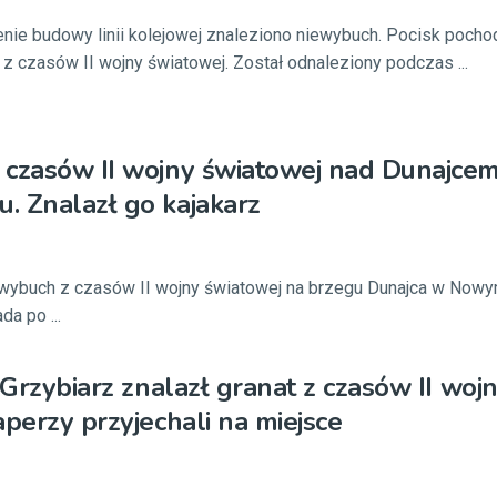
nie budowy linii kolejowej znaleziono niewybuch. Pocisk pocho
z czasów II wojny światowej. Został odnaleziony podczas ...
 czasów II wojny światowej nad Dunajce
 Znalazł go kajakarz
iewybuch z czasów II wojny światowej na brzegu Dunajca w Now
da po ...
 Grzybiarz znalazł granat z czasów II woj
aperzy przyjechali na miejsce