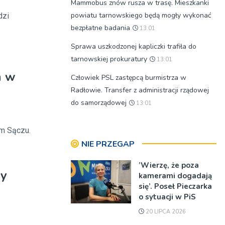
Mammobus znów rusza w trasę. Mieszkanki
powiatu tarnowskiego będą mogły wykonać
dzi
bezpłatne badania
13:01
Sprawa uszkodzonej kapliczki trafiła do
tarnowskiej prokuratury
13:01
m w
Człowiek PSL zastępcą burmistrza w
Radłowie. Transfer z administracji rządowej
do samorządowej
13:01
ym Sączu.
NIE PRZEGAP
’Wierzę, że poza
ny
kamerami dogadają
się’. Poseł Pieczarka
o sytuacji w PiS
20 LIPCA 2026