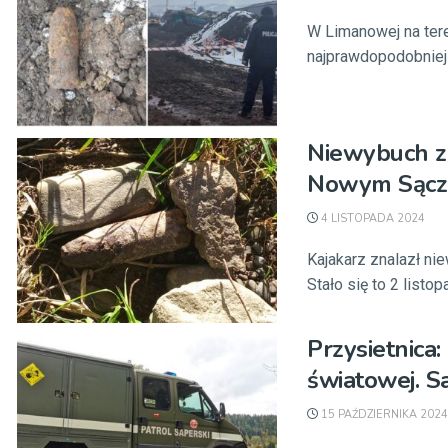
W Limanowej na tere
najprawdopodobniej 
Niewybuch z
Nowym Sączu.
4 LISTOPADA 2024
Kajakarz znalazł n
Stało się to 2 listopa
Przysietnica:
światowej. S
15 PAŹDZIERNIKA 2024