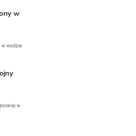
iony w
e w wodzie
ojny
 posesji w