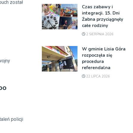
buch został
Czas zabawy i
integracji. 15. Dni
Żabna przyciągnęły
całe rodziny
2 SIERPNIA 2026
W gminie Lisia Góra
rozpoczęła się
wojny
procedura
referendalna
22 LIPCA 2026
po
leń policji