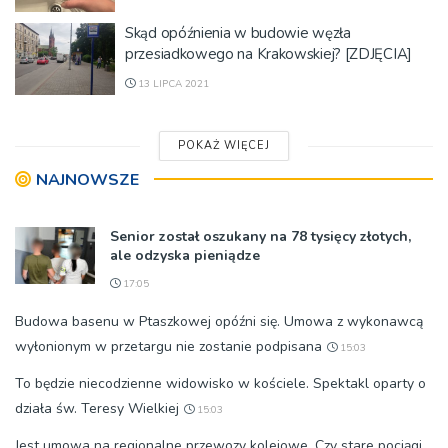
Skąd opóźnienia w budowie węzła
przesiadkowego na Krakowskiej? [ZDJĘCIA]
13 LIPCA 2021
POKAŻ WIĘCEJ
NAJNOWSZE
Senior został oszukany na 78 tysięcy złotych,
ale odzyska pieniądze
17:05
Budowa basenu w Ptaszkowej opóźni się. Umowa z wykonawcą
wyłonionym w przetargu nie zostanie podpisana
15:03
To będzie niecodzienne widowisko w kościele. Spektakl oparty o
działa św. Teresy Wielkiej
15:03
Jest umowa na regionalne przewozy kolejowe. Czy stare pociągi