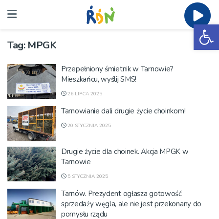
Ot
Tag:
MPGK
Przepełniony śmietnik w Tarnowie?
Mieszkańcu, wyślij SMS!
26 LIPCA 2025
Tarnowianie dali drugie życie choinkom!
20 STYCZNIA 2025
Drugie życie dla choinek. Akcja MPGK w
Tarnowie
5 STYCZNIA 2025
Tarnów. Prezydent ogłasza gotowość
sprzedaży węgla, ale nie jest przekonany do
pomysłu rządu