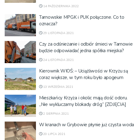
14 PAŹDZIERNIKA 2022
Tarnowskie MPGK i PUK połączone. Co to
oznacza?
29 LISTOPADA 2021
Czy za odśnieżanie i odbiór śmieci w Tarnowie
będzie odpowiadać jedna spółka miejska?
24 LISTOPADA 2021
Kierownik WIOŚ: – Uciążliwości w Krzyżu są
coraz większe, w tym roku było apogeum
13 WRZEŚNIA 2021
Mieszkańcy Krzyża i okolic mają dość odoru.
„Nie wykluczamy blokady dróg” [ZDJĘCIA]
2 SIERPNIA 2021
W kranach w Grybowie płynie już czysta woda
20 LIPCA 2021