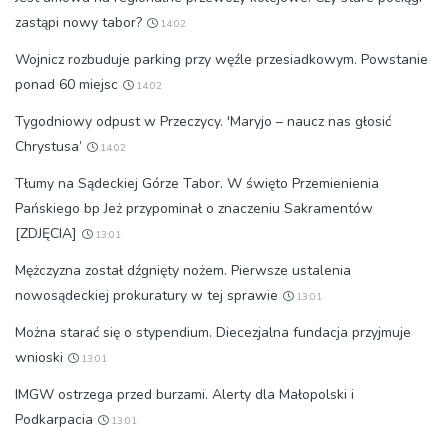
zastąpi nowy tabor?
14:02
Wojnicz rozbuduje parking przy węźle przesiadkowym. Powstanie
ponad 60 miejsc
14:02
Tygodniowy odpust w Przeczycy. 'Maryjo – naucz nas głosić
Chrystusa’
14:02
Tłumy na Sądeckiej Górze Tabor. W święto Przemienienia
Pańskiego bp Jeż przypominał o znaczeniu Sakramentów
[ZDJĘCIA]
13:01
Mężczyzna został dźgnięty nożem. Pierwsze ustalenia
nowosądeckiej prokuratury w tej sprawie
13:01
Można starać się o stypendium. Diecezjalna fundacja przyjmuje
wnioski
13:01
IMGW ostrzega przed burzami. Alerty dla Małopolski i
Podkarpacia
13:01