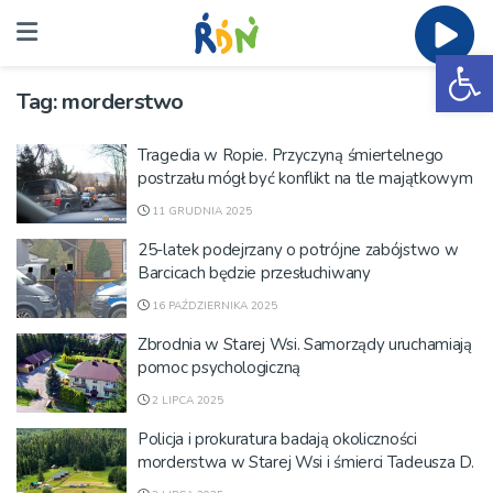
Ot
Tag:
morderstwo
Tragedia w Ropie. Przyczyną śmiertelnego
postrzału mógł być konflikt na tle majątkowym
11 GRUDNIA 2025
25-latek podejrzany o potrójne zabójstwo w
Barcicach będzie przesłuchiwany
16 PAŹDZIERNIKA 2025
Zbrodnia w Starej Wsi. Samorządy uruchamiają
pomoc psychologiczną
2 LIPCA 2025
Policja i prokuratura badają okoliczności
morderstwa w Starej Wsi i śmierci Tadeusza D.