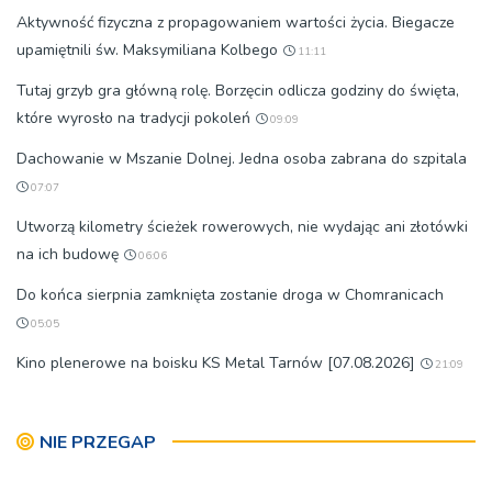
Aktywność fizyczna z propagowaniem wartości życia. Biegacze
upamiętnili św. Maksymiliana Kolbego
11:11
Tutaj grzyb gra główną rolę. Borzęcin odlicza godziny do święta,
które wyrosło na tradycji pokoleń
09:09
Dachowanie w Mszanie Dolnej. Jedna osoba zabrana do szpitala
07:07
Utworzą kilometry ścieżek rowerowych, nie wydając ani złotówki
na ich budowę
06:06
Do końca sierpnia zamknięta zostanie droga w Chomranicach
05:05
Kino plenerowe na boisku KS Metal Tarnów [07.08.2026]
21:09
NIE PRZEGAP