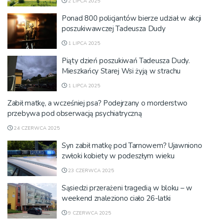
2 LIPCA 2025
Ponad 800 policjantów bierze udział w akcji
poszukiwawczej Tadeusza Dudy
1 LIPCA 2025
Piąty dzień poszukiwań Tadeusza Dudy.
Mieszkańcy Starej Wsi żyją w strachu
1 LIPCA 2025
Zabił matkę, a wcześniej psa? Podejrzany o morderstwo
przebywa pod obserwacją psychiatryczną
24 CZERWCA 2025
Syn zabił matkę pod Tarnowem? Ujawniono
zwłoki kobiety w podeszłym wieku
23 CZERWCA 2025
Sąsiedzi przerażeni tragedią w bloku – w
weekend znaleziono ciało 26-latki
9 CZERWCA 2025