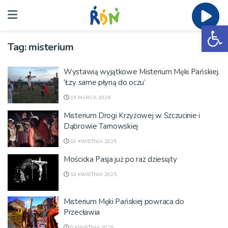
Ot
Tag:
misterium
Wystawią wyjątkowe Misterium Męki Pańskiej.
'Łzy same płyną do oczu’
15 MARCA 2026
Misterium Drogi Krzyżowej w Szczucinie i
Dąbrowie Tarnowskiej
10 KWIETNIA 2025
Mościcka Pasja już po raz dziesiąty
10 KWIETNIA 2025
Misterium Męki Pańskiej powraca do
Przecławia
9 KWIETNIA 2025