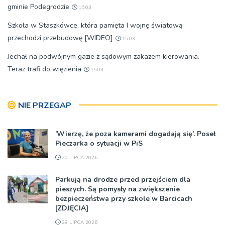
gminie Podegrodzie
15:03
Szkoła w Staszkówce, która pamięta I wojnę światową
przechodzi przebudowę [WIDEO]
15:03
Jechał na podwójnym gazie z sądowym zakazem kierowania.
Teraz trafi do więzienia
15:03
NIE PRZEGAP
’Wierzę, że poza kamerami dogadają się’. Poseł
Pieczarka o sytuacji w PiS
20 LIPCA 2026
Parkują na drodze przed przejściem dla
pieszych. Są pomysły na zwiększenie
bezpieczeństwa przy szkole w Barcicach
[ZDJĘCIA]
28 LIPCA 2026