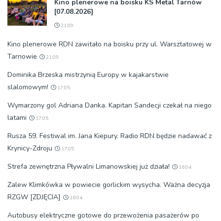
Kino plenerowe na boisku KS Metal Tarnów
[07.08.2026]
21:09
Kino plenerowe RDN zawitało na boisku przy ul. Warsztatowej w
Tarnowie
21:09
Dominika Brzeska mistrzynią Europy w kajakarstwie
slalomowym!
17:05
Wymarzony gol Adriana Danka. Kapitan Sandecji czekał na niego
latami
17:05
Rusza 59. Festiwal im. Jana Kiepury. Radio RDN będzie nadawać z
Krynicy-Zdroju
17:05
Strefa zewnętrzna Pływalni Limanowskiej już działa!
16:04
Zalew Klimkówka w powiecie gorlickim wysycha. Ważna decyzja
RZGW [ZDJĘCIA]
16:04
Autobusy elektryczne gotowe do przewożenia pasażerów po