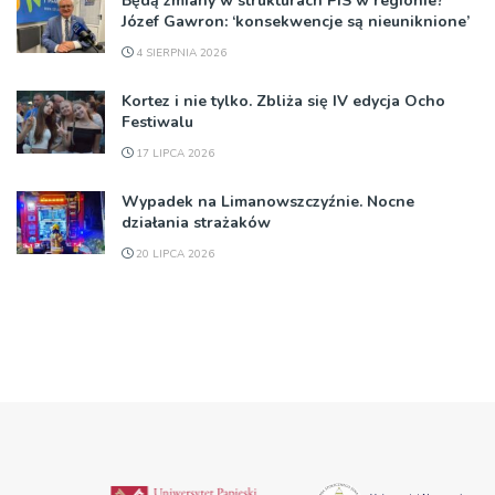
Będą zmiany w strukturach PiS w regionie?
Józef Gawron: ‘konsekwencje są nieuniknione’
4 SIERPNIA 2026
Kortez i nie tylko. Zbliża się IV edycja Ocho
Festiwalu
17 LIPCA 2026
Wypadek na Limanowszczyźnie. Nocne
działania strażaków
20 LIPCA 2026