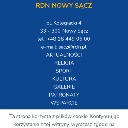
RDN NOWY SĄCZ
pl. Kolegiacki 4
33 - 300 Nowy Sącz
tel.: +48 18 449 06 00
e-mail: sacz@rdn.pl
AKTUALNOŚCI
RELIGIA
SPORT
KULTURA
GALERIE
PATRONATY
WSPARCIE
Ta strona korzysta z plików cookie. Kontynuując
Copyright © Wszelkie prawa zastrzeżone. RDN.
korzystanie z tej witryny, wyrażasz zgodę na