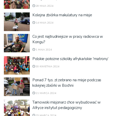
28 MAJA 2024
Kolejna zbiórka makulatury na misje
14 MAJA 2024
Co jest najtrudniejsze w pracy radiowca w
Kongu?
1 MAJA 2024
Polskie położne szkoliły afrykańskie 'matrony’
30 KWIETNIA 2024
Ponad 7 tys. zł zebrano na misje podczas
kolejnej zbiórki w Bochni
21 MARCA 2024
Tarnowski misjonarz chce wybudować w
Afryce instytut pedagogiczny
19 MARCA 2024