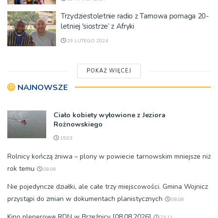
Trzydziestoletnie radio z Tarnowa pomaga 20-
letniej 'siostrze’ z Afryki
29 LUTEGO 2024
POKAŻ WIĘCEJ
NAJNOWSZE
Ciało kobiety wyłowione z Jeziora
Rożnowskiego
15:03
Rolnicy kończą żniwa – plony w powiecie tarnowskim mniejsze niż
rok temu
08:08
Nie pojedyncze działki, ale całe trzy miejscowości. Gmina Wojnicz
przystąpi do zmian w dokumentach planistycznych
08:08
Kino plenerowe RDN w Brzeźnicy [08.08.2026]
23:11