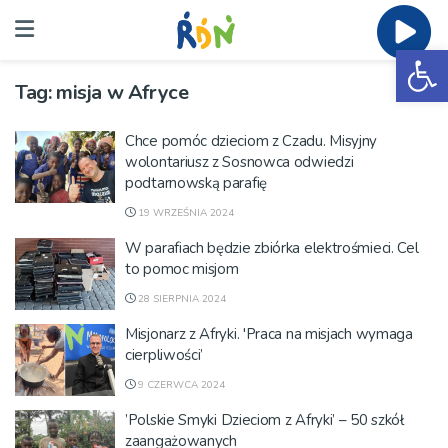
Ot
Tag:
misja w Afryce
Chce pomóc dzieciom z Czadu. Misyjny
wolontariusz z Sosnowca odwiedzi
podtarnowską parafię
19 WRZEŚNIA 2024
W parafiach będzie zbiórka elektrośmieci. Cel
to pomoc misjom
28 SIERPNIA 2024
Misjonarz z Afryki. 'Praca na misjach wymaga
cierpliwości’
9 CZERWCA 2024
’Polskie Smyki Dzieciom z Afryki’ – 50 szkół
zaangażowanych