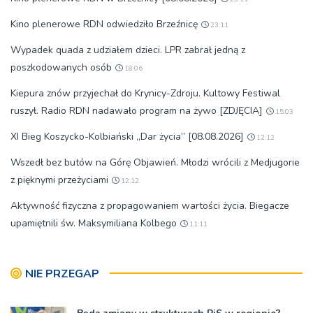
Kino plenerowe RDN odwiedziło Brzeźnicę
23:11
Wypadek quada z udziałem dzieci. LPR zabrał jedną z
poszkodowanych osób
18:06
Kiepura znów przyjechał do Krynicy-Zdroju. Kultowy Festiwal
ruszył. Radio RDN nadawało program na żywo [ZDJĘCIA]
15:03
XI Bieg Koszycko-Kolbiański „Dar życia” [08.08.2026]
12:12
Wszedł bez butów na Górę Objawień. Młodzi wrócili z Medjugorie
z pięknymi przeżyciami
12:12
Aktywność fizyczna z propagowaniem wartości życia. Biegacze
upamiętnili św. Maksymiliana Kolbego
11:11
NIE PRZEGAP