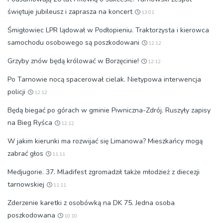
świętuje jubileusz i zaprasza na koncert
13:01
Śmigłowiec LPR lądował w Podłopieniu. Traktorzysta i kierowca
samochodu osobowego są poszkodowani
12:12
Grzyby znów będą królować w Borzęcinie!
12:12
Po Tarnowie nocą spacerował cielak. Nietypowa interwencja
policji
12:12
Będą biegać po górach w gminie Piwniczna-Zdrój. Ruszyły zapisy
na Bieg Ryśca
12:12
W jakim kierunki ma rozwijać się Limanowa? Mieszkańcy mogą
zabrać głos
11:11
Medjugorie. 37. Mladifest zgromadził także młodzież z diecezji
tarnowskiej
11:11
Zderzenie karetki z osobówką na DK 75. Jedna osoba
poszkodowana
10:10