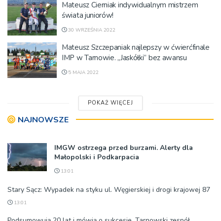
Mateusz Cierniak indywidualnym mistrzem
świata juniorów!
30 WRZEŚNIA 2022
Mateusz Szczepaniak najlepszy w ćwierćfinale
IMP w Tarnowie. „Jaskółki” bez awansu
5 MAJA 2022
POKAŻ WIĘCEJ
NAJNOWSZE
IMGW ostrzega przed burzami. Alerty dla
Małopolski i Podkarpacia
13:01
Stary Sącz: Wypadek na styku ul. Węgierskiej i drogi krajowej 87
13:01
Podsumowują 20 lat i mówią o sukcesie. Tarnowski zespół