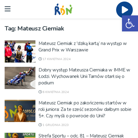
Ot
Tag:
Mateusz Cierniak
Mateusz Cierniak z 'dziką kartą’ na występ w
Grand Prix w Warszawie
17 KWIETNIA 2024
Dobry występ Mateusza Cierniaka w IMME w
Łodzi. Wychowanek Unii Tarnów otarł się o
podium
6 KWIETNIA 2024
Mateusz Cierniak po zakończeniu startów w
roli juniora: Za te sześć sezonów dałbym sobie
5+. Czy myśli o powrocie do Unii?
1 GRUDNIA 2023
Strefa Sportu – odc. 81 – Mateusz Cierniak