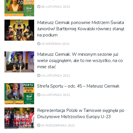
28 LISTOPADA 2023
Mateusz Cierniak ponownie Mistrzem Świata
Juniorów! Bartłomiej Kowalski również stanął
na podium
15 WRZEŚNIA 2023
Mateusz Cierniak: W minionym sezonie już
wiele osiągnąłem, ale to nie wszystko, na co
mnie stać
14 LISTOPADA 2022
Strefa Sportu – odc. 45 – Mateusz Cierniak
14 LISTOPADA 2022
Reprezentacja Polski w Tarnowie sięgnęła po
Drużynowe Mistrzostwo Europy U-23
10 PAŹDZIERNIKA 2022