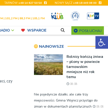
TARNÓW
+48 14 627 50 50
NOWY SĄCZ
+48 18 449 06 00
FM | 101,2 FM | 88,3 FM | 105,1 FM
RADIO
WSPARCIE
POSŁUCHAJ
Ot
NAJNOWSZE
Rolnicy kończą żniwa
– plony w powiecie
tarnowskim
mniejsze niż rok
temu
eci, czy
08:08
Nie pojedyncze działki, ale całe trzy
miejscowości. Gmina Wojnicz przystąpi do
zmian w dokumentach planistycznych
08:08