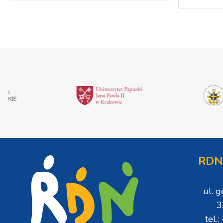
RDN
ul. 
3
tel.