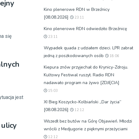
ejny
Kino plenerowe RDN w Brzeźnicy
[08.08.2026]
23:11
Kino plenerowe RDN odwiedziło Brzeźnicę
a się
23:11
Wypadek quada z udziałem dzieci. LPR zabrał
jedną z poszkodowanych osób
18:06
alnych
Kiepura znów przyjechał do Krynicy-Zdroju.
Kultowy Festiwal ruszył. Radio RDN
nadawało program na żywo [ZDJĘCIA]
15:03
tuacja jest
XI Bieg Koszycko-Kolbiański „Dar życia”
[08.08.2026]
12:12
Wszedł bez butów na Górę Objawień. Młodzi
ulicy
wrócili z Medjugorie z pięknymi przeżyciami
12:12