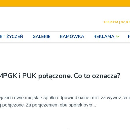
103,6 FM | 97,0 
RT ŻYCZEŃ
GALERIE
RAMÓWKA
REKLAMA
MPGK i PUK połączone. Co to oznacza?
jskich dwie miejskie spółki odpowiedzialne m.in. za wywóz śmi
 połączone. Za połączeniem obu spółek było ...