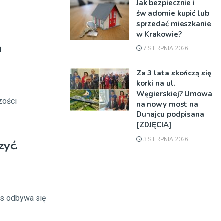
Jak bezpiecznie i
świadomie kupić lub
sprzedać mieszkanie
w Krakowie?
a
7 SIERPNIA 2026
Za 3 lata skończą się
korki na ul.
Węgierskiej? Umowa
zości
na nowy most na
Dunajcu podpisana
[ZDJĘCIA]
3 SIERPNIA 2026
zyć.
es odbywa się