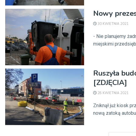
Nowy prezes 
30 KWIETNIA 2021
- Nie planujemy żad
miejskimi przedsię
Ruszyła bud
[ZDJĘCIA]
28 KWIETNIA 2021
Zniknął już kiosk p
nową zatoką autobus