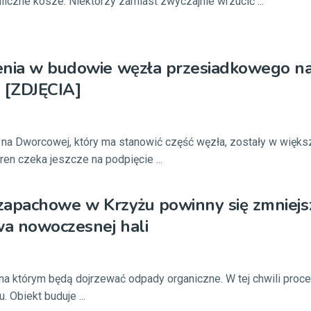
liczne kosze. Niektórzy zamiast zwyczajnie wrzucić ...
enia w budowie węzła przesiadkowego n
 [ZDJĘCIA]
 na Dworcowej, który ma stanowić część węzła, zostały w więks
ren czeka jeszcze na podpięcie ...
 zapachowe w Krzyżu powinny się zmniejs
a nowoczesnej hali
, na którym będą dojrzewać odpady organiczne. W tej chwili proc
 Obiekt buduje ...