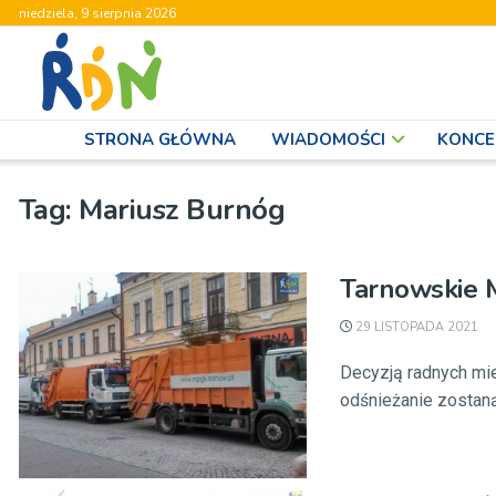
niedziela, 9 sierpnia 2026
STRONA GŁÓWNA
WIADOMOŚCI
KONCE
Tag:
Mariusz Burnóg
Tarnowskie 
29 LISTOPADA 2021
Decyzją radnych mie
odśnieżanie zostaną