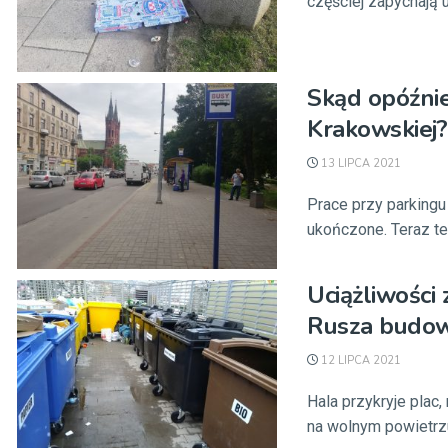
częściej zapychają u
Skąd opóźni
Krakowskiej?
13 LIPCA 2021
Prace przy parkingu
ukończone. Teraz te
Uciążliwości
Rusza budow
12 LIPCA 2021
Hala przykryje plac
na wolnym powietrzu.