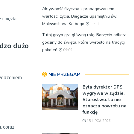
Aktywność fizyczna z propagowaniem
wartości życia. Biegacze upamiętnili św.
i ciężki
Maksymiliana Kolbego
11:11
Tutaj grzyb gra główną rolę. Borzęcin odlicza
godziny do święta, które wyrosło na tradycji
rdzo dużo
pokoleń
09:09
NIE PRZEGAP
owodzeniem
Była dyrektor DPS
wygrywa w sądzie.
Starostwo: to nie
oznacza powrotu na
funkcję
15 LIPCA 2026
, coraz