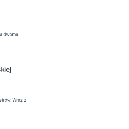
dza dwoma
kiej
etrów. Wraz z