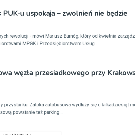
PUK-u uspokaja – zwolnień nie będzie
nych rewolucji - mówi Mariusz Burnóg, który od kwietnia zarzą
biorstwami MPGK i Przedsiębiorstwem Usług ...
owa węzła przesiadkowego przy Krakows
rzy przystanku. Zatoka autobusowa wydłuży się o kilkadziesiąt m
ową powstanie też parking ...