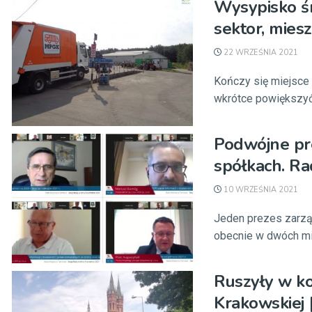
Wysypisko śm
sektor, mies
22 WRZEŚNIA 2021
Kończy się miejsce
wkrótce powiększyć o
Podwójne pr
spółkach. Ra
10 WRZEŚNIA 2021
Jeden prezes zarząd
obecnie w dwóch mie
Ruszyły w ko
Krakowskiej