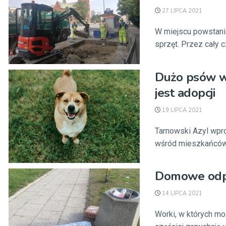
27 LIPCA 2021
W miejscu powstani
sprzęt. Przez cały cz
Dużo psów w 
jest adopcji
19 LIPCA 2021
Tarnowski Azyl wpr
wśród mieszkańców. W
Domowe odpa
14 LIPCA 2021
Worki, w których m